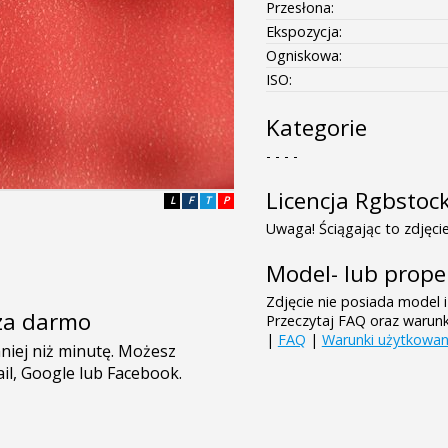
Przesłona:
Ekspozycja:
Ogniskowa:
ISO:
Kategorie
- - - -
Licencja Rgbstoc
L
F
T
P
Uwaga! Ściągając to zdjęcie
Model- lub prope
Zdjęcie nie posiada model i
e za darmo
Przeczytaj FAQ oraz warun
|
FAQ
|
Warunki użytkowan