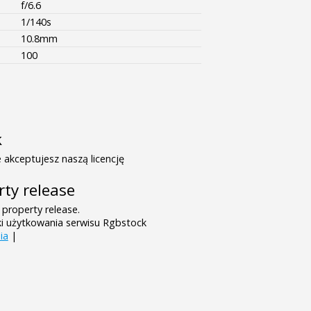
f/6.6
1/140s
10.8mm
100
k
 akceptujesz naszą licencję
rty release
 property release.
ki użytkowania serwisu Rgbstock
ia
|