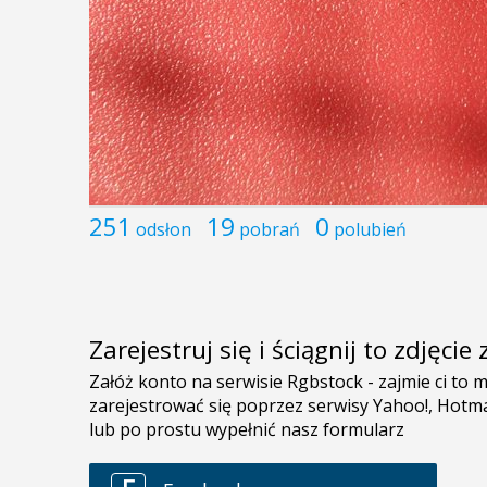
251
19
0
odsłon
pobrań
polubień
Zarejestruj się i ściągnij to zdjęci