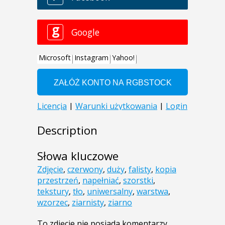
Description
Słowa kluczowe
Zdjęcie
,
czerwony
,
duży
,
falisty
,
kopia
przestrzeń
,
napełniać
,
szorstki
,
tekstury
,
tło
,
uniwersalny
,
warstwa
,
wzorzec
,
ziarnisty
,
ziarno
To zdjęcie nie posiada komentarzy