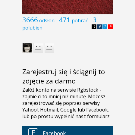
3666
471
3
odsłon
pobrań
polubień
L
F
T
P
Zarejestruj się i ściągnij to
zdjęcie za darmo