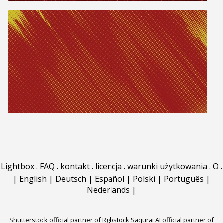
Lightbox
.
FAQ
.
kontakt
.
licencja
.
warunki użytkowania
.
O
.
|
English
|
Deutsch
|
Español
|
Polski
|
Português
|
Nederlands
|
Shutterstock official partner of Rgbstock
Saqurai AI official partner of