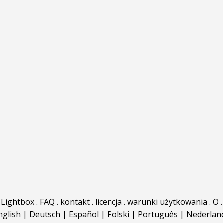
Lightbox
.
FAQ
.
kontakt
.
licencja
.
warunki użytkowania
.
O
.
nglish
|
Deutsch
|
Español
|
Polski
|
Português
|
Nederlan