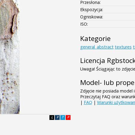
Przesłona:
Ekspozycja:
Ogniskowa:
ISO:
Kategorie
general_abstract
textures
Licencja Rgbstoc
Uwaga! Ściągając to zdjęcie
Model- lub prope
Zdjęcie nie posiada model i
Przeczytaj FAQ oraz warun
|
FAQ
|
Warunki użytkowan
L
F
T
P