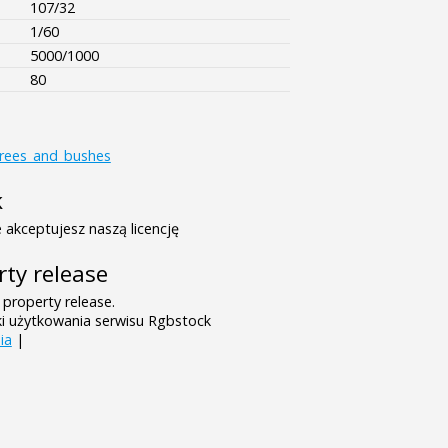
107/32
1/60
5000/1000
80
trees_and_bushes
k
 akceptujesz naszą licencję
rty release
 property release.
ki użytkowania serwisu Rgbstock
ia
|