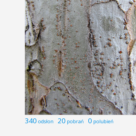
340
20
0
odsłon
pobrań
polubień