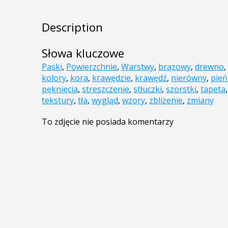
Description
Słowa kluczowe
Paski
,
Powierzchnie
,
Warstwy
,
brązowy
,
drewno
,
kolory
,
kora
,
krawędzie
,
krawędź
,
nierówny
,
pień
pęknięcia
,
streszczenie
,
stłuczki
,
szorstki
,
tapeta
tekstury
,
tła
,
wygląd
,
wzory
,
zbliżenie
,
zmiany
To zdjęcie nie posiada komentarzy