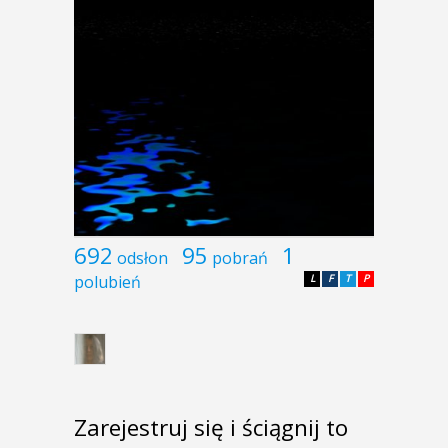
692
95
1
odsłon
pobrań
polubień
L
F
T
P
Zarejestruj się i ściągnij to