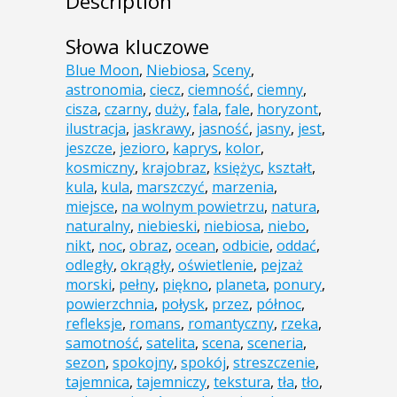
Description
Słowa kluczowe
Blue Moon
,
Niebiosa
,
Sceny
,
astronomia
,
ciecz
,
ciemność
,
ciemny
,
cisza
,
czarny
,
duży
,
fala
,
fale
,
horyzont
,
ilustracja
,
jaskrawy
,
jasność
,
jasny
,
jest
,
jeszcze
,
jezioro
,
kaprys
,
kolor
,
kosmiczny
,
krajobraz
,
księżyc
,
kształt
,
kula
,
kula
,
marszczyć
,
marzenia
,
miejsce
,
na wolnym powietrzu
,
natura
,
naturalny
,
niebieski
,
niebiosa
,
niebo
,
nikt
,
noc
,
obraz
,
ocean
,
odbicie
,
oddać
,
odległy
,
okrągły
,
oświetlenie
,
pejzaż
morski
,
pełny
,
piękno
,
planeta
,
ponury
,
powierzchnia
,
połysk
,
przez
,
północ
,
refleksje
,
romans
,
romantyczny
,
rzeka
,
samotność
,
satelita
,
scena
,
sceneria
,
sezon
,
spokojny
,
spokój
,
streszczenie
,
tajemnica
,
tajemniczy
,
tekstura
,
tła
,
tło
,