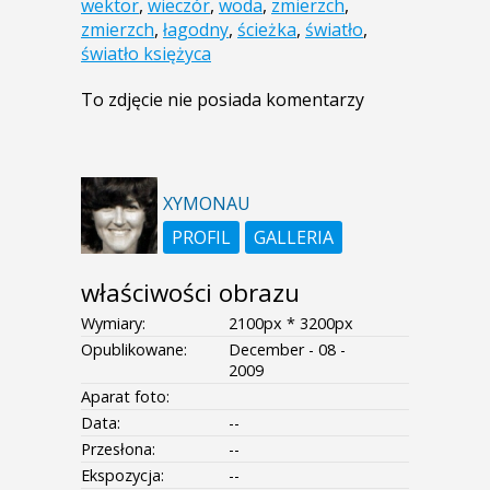
wektor
,
wieczór
,
woda
,
zmierzch
,
zmierzch
,
łagodny
,
ścieżka
,
światło
,
światło księżyca
To zdjęcie nie posiada komentarzy
XYMONAU
PROFIL
GALLERIA
właściwości obrazu
Wymiary:
2100px * 3200px
Opublikowane:
December - 08 -
2009
Aparat foto:
Data:
--
Przesłona:
--
Ekspozycja:
--