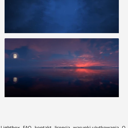
Lightbox
.
FAQ
.
kontakt
.
licencja
.
warunki użytkowania
.
O
.