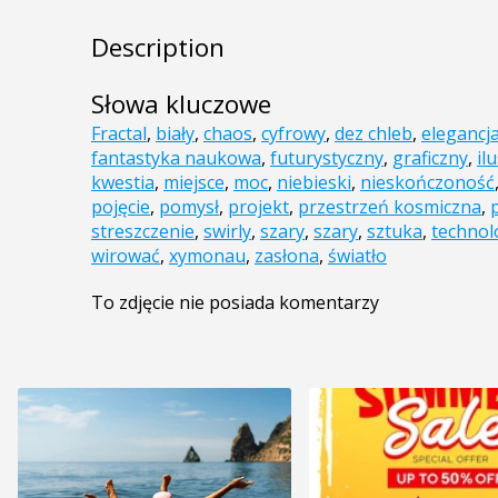
Description
Słowa kluczowe
Fractal
,
biały
,
chaos
,
cyfrowy
,
dez chleb
,
elegancj
fantastyka naukowa
,
futurystyczny
,
graficzny
,
il
kwestia
,
miejsce
,
moc
,
niebieski
,
nieskończoność
pojęcie
,
pomysł
,
projekt
,
przestrzeń kosmiczna
,
streszczenie
,
swirly
,
szary
,
szary
,
sztuka
,
technol
wirować
,
xymonau
,
zasłona
,
światło
To zdjęcie nie posiada komentarzy