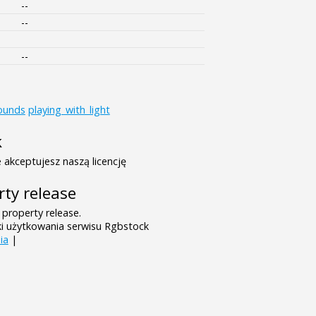
--
--
--
ounds
playing_with_light
k
 akceptujesz naszą licencję
rty release
 property release.
ki użytkowania serwisu Rgbstock
ia
|