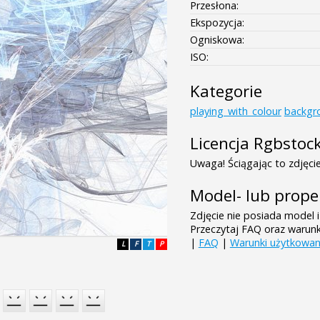
Przesłona:
Ekspozycja:
Ogniskowa:
ISO:
Kategorie
playing_with_colour
backgr
Licencja Rgbstoc
Uwaga! Ściągając to zdjęcie
Model- lub prope
Zdjęcie nie posiada model i
Przeczytaj FAQ oraz warun
|
FAQ
|
Warunki użytkowan
L
F
T
P