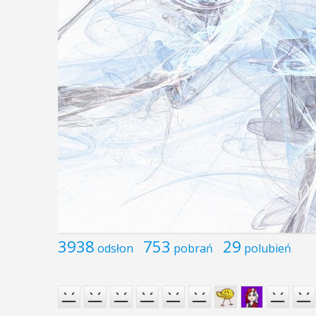
3938
753
29
odsłon
pobrań
polubień