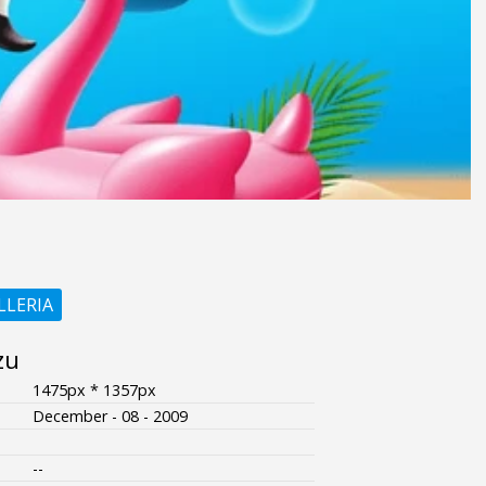
LLERIA
zu
1475px * 1357px
December - 08 - 2009
--