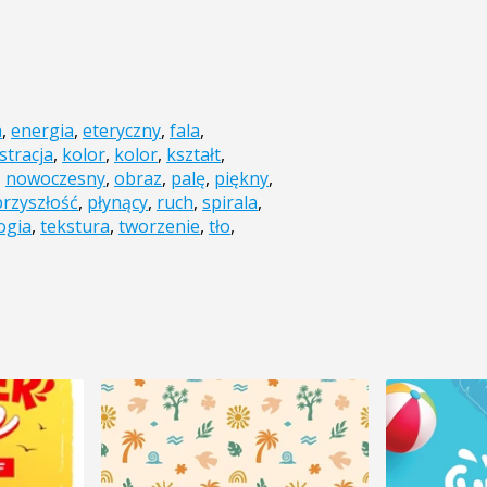
a
,
energia
,
eteryczny
,
fala
,
ustracja
,
kolor
,
kolor
,
kształt
,
,
nowoczesny
,
obraz
,
palę
,
piękny
,
przyszłość
,
płynący
,
ruch
,
spirala
,
ogia
,
tekstura
,
tworzenie
,
tło
,