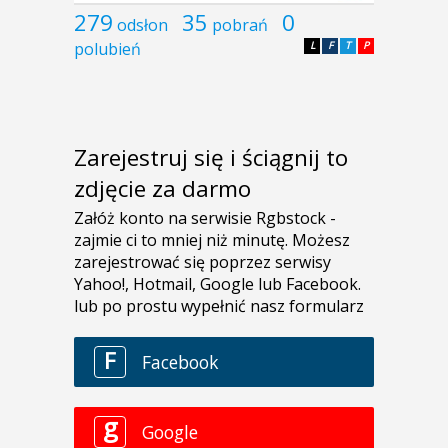
279
35
0
odsłon
pobrań
polubień
L
F
T
P
Zarejestruj się i ściągnij to
zdjęcie za darmo