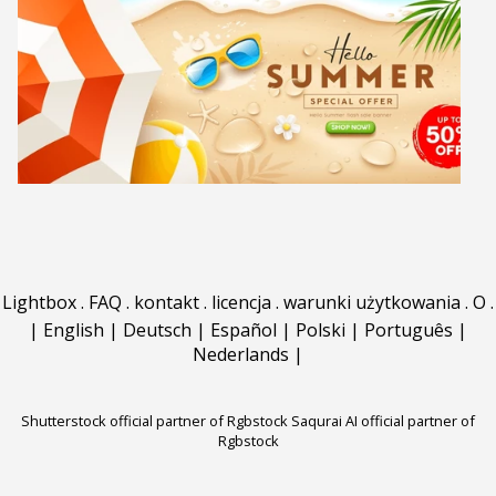
Lightbox
.
FAQ
.
kontakt
.
licencja
.
warunki użytkowania
.
O
.
|
English
|
Deutsch
|
Español
|
Polski
|
Português
|
Nederlands
|
Shutterstock official partner of Rgbstock
Saqurai AI official partner of
Rgbstock