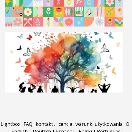
Lightbox
.
FAQ
.
kontakt
.
licencja
.
warunki użytkowania
.
O
.
|
English
|
Deutsch
|
Español
|
Polski
|
Português
|