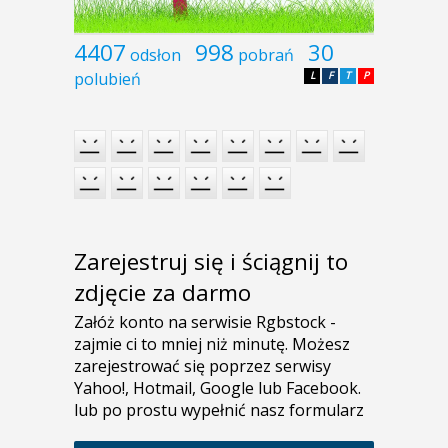
4407
998
30
odsłon
pobrań
polubień
L
F
T
P
Zarejestruj się i ściągnij to
zdjęcie za darmo