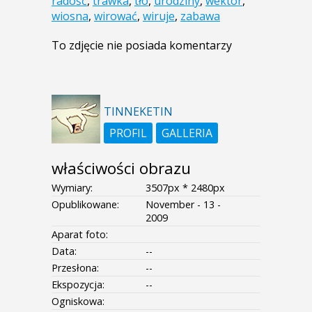
radość
,
trawka
,
tło
,
urodziny
,
wektor
,
wiosna
,
wirować
,
wiruje
,
zabawa
To zdjęcie nie posiada komentarzy
TINNEKETIN
PROFIL
GALLERIA
właściwości obrazu
Wymiary:
3507px * 2480px
Opublikowane:
November - 13 -
2009
Aparat foto:
Data:
--
Przesłona:
--
Ekspozycja:
--
Ogniskowa: