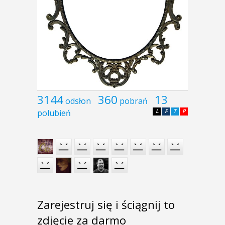
3144
360
13
odsłon
pobrań
polubień
L
F
T
P
Zarejestruj się i ściągnij to
zdjęcie za darmo