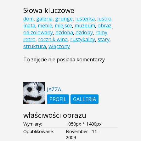
Słowa kluczowe
dom
,
galeria
,
grunge
,
lusterka
,
lustro
,
mata
,
meble
,
miejsce
,
muzeum
,
obraz
,
odizolowany
,
ozdoba
,
ozdoby
,
ramy
,
retro
,
rocznik wina
,
rustykalny
,
stary
,
struktura
,
włączony
To zdjęcie nie posiada komentarzy
JAZZA
PROFIL
GALLERIA
właściwości obrazu
Wymiary:
1050px * 1400px
Opublikowane:
November - 11 -
2009