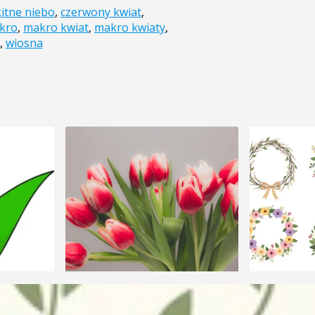
kitne niebo
,
czerwony kwiat
,
kro
,
makro kwiat
,
makro kwiaty
,
,
wiosna