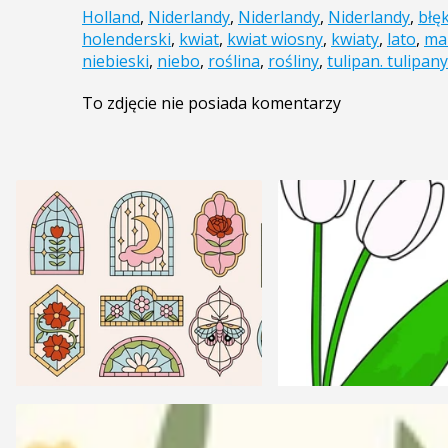
Holland
,
Niderlandy
,
Niderlandy
,
Niderlandy
,
błę
holenderski
,
kwiat
,
kwiat wiosny
,
kwiaty
,
lato
,
ma
niebieski
,
niebo
,
roślina
,
rośliny
,
tulipan. tulipany
To zdjęcie nie posiada komentarzy