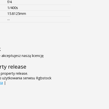
f/4
1/400s
15.8125mm
--
k
 akceptujesz naszą licencję
rty release
 property release.
ki użytkowania serwisu Rgbstock
ia
|