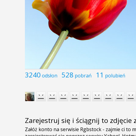
3240
528
11
odsłon
pobrań
polubień
Zarejestruj się i ściągnij to zdjęci