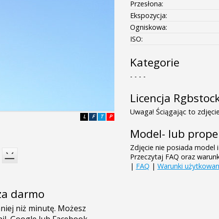
Przesłona:
Ekspozycja:
Ogniskowa:
ISO:
Kategorie
- - - -
Licencja Rgbstoc
Uwaga! Ściągając to zdjęcie
L
F
T
P
Model- lub prope
Zdjęcie nie posiada model i
Przeczytaj FAQ oraz warun
|
FAQ
|
Warunki użytkowan
e za darmo