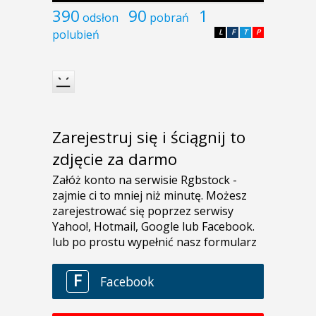
390
90
1
odsłon
pobrań
polubień
L
F
T
P
Zarejestruj się i ściągnij to
zdjęcie za darmo