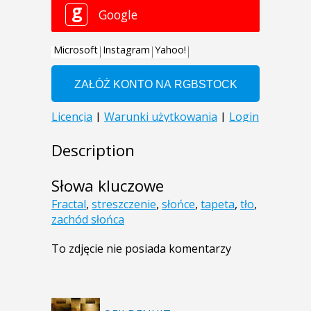
Description
Słowa kluczowe
Fractal
,
streszczenie
,
słońce
,
tapeta
,
tło
,
zachód słońca
To zdjęcie nie posiada komentarzy