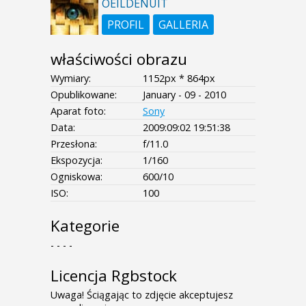
OEILDENUIT
PROFIL
GALLERIA
właściwości obrazu
Wymiary:
1152px * 864px
Opublikowane:
January - 09 - 2010
Aparat foto:
Sony
Data:
2009:09:02 19:51:38
Przesłona:
f/11.0
Ekspozycja:
1/160
Ogniskowa:
600/10
ISO:
100
Kategorie
- - - -
Licencja Rgbstock
Uwaga! Ściągając to zdjęcie akceptujesz