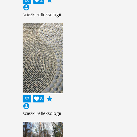
account_circle
ścieżki refleksologii
grade
82

8
account_circle
ścieżki refleksologii