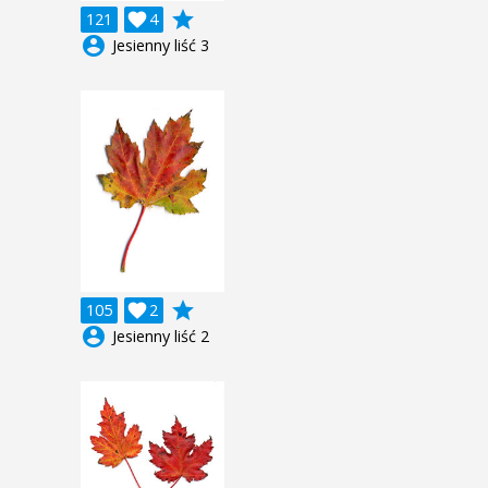
grade
121

4
account_circle
Jesienny liść 3
grade
105

2
account_circle
Jesienny liść 2