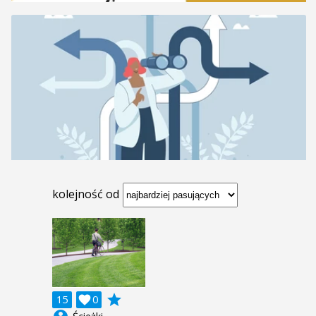
kolejność od
grade
15

0