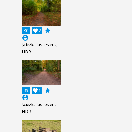
grade
80

2
account_circle
ścieżka las jesienią -
HDR
grade
39

1
account_circle
ścieżka las jesienią -
HDR