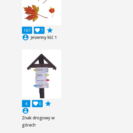
grade
167

7
account_circle
Jesienny liść 1
grade
4

0
account_circle
Znak drogowy w
górach