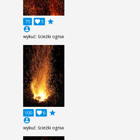
grade
75

5
account_circle
wykuć: ścieżki ognia
grade
100

6
account_circle
wykuć: ścieżki ognia