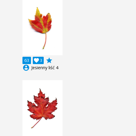
grade
63

3
account_circle
Jesienny liść 4