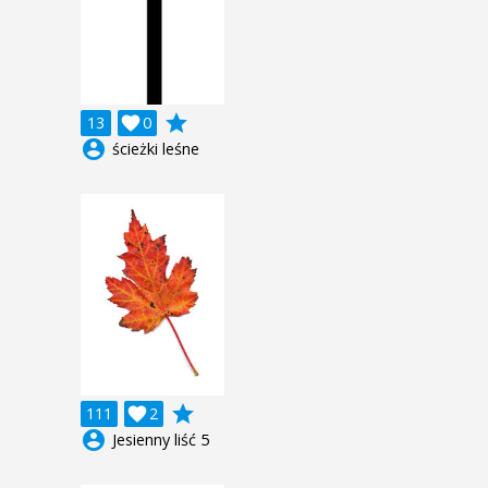
grade
13

0
account_circle
ścieżki leśne
grade
111

2
account_circle
Jesienny liść 5