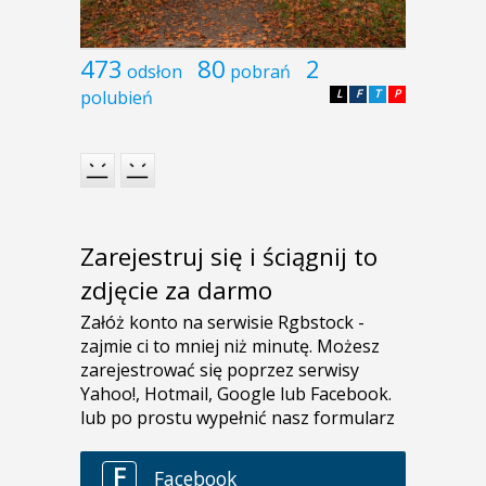
473
80
2
odsłon
pobrań
polubień
L
F
T
P
Zarejestruj się i ściągnij to
zdjęcie za darmo