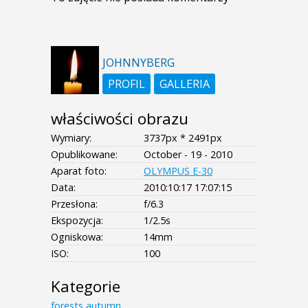
JOHNNYBERG
PROFIL
GALLERIA
właściwości obrazu
Wymiary:
3737px * 2491px
Opublikowane:
October - 19 - 2010
Aparat foto:
OLYMPUS E-30
Data:
2010:10:17 17:07:15
Przesłona:
f/6.3
Ekspozycja:
1/2.5s
Ogniskowa:
14mm
ISO:
100
Kategorie
forests
autumn