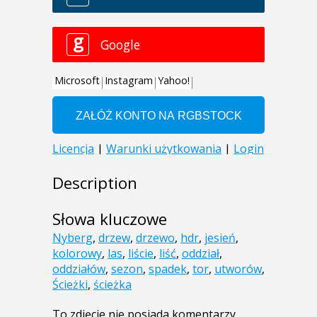
Description
Słowa kluczowe
Nyberg
,
drzew
,
drzewo
,
hdr
,
jesień
,
kolorowy
,
las
,
liście
,
liść
,
oddział
,
oddziałów
,
sezon
,
spadek
,
tor
,
utworów
,
Ścieżki
,
ścieżka
To zdjęcie nie posiada komentarzy