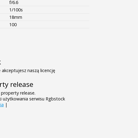
f/6.6
1/100s
18mm
100
k
 akceptujesz naszą licencję
rty release
 property release.
ki użytkowania serwisu Rgbstock
ia
|