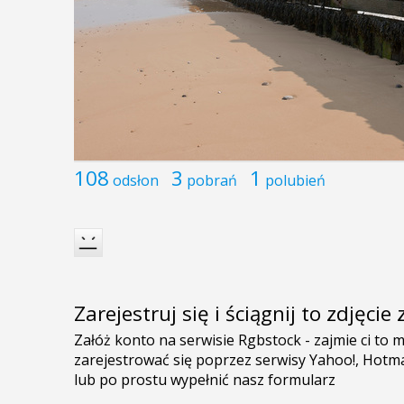
108
3
1
odsłon
pobrań
polubień
Zarejestruj się i ściągnij to zdjęci