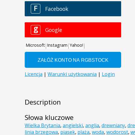
Description
Słowa kluczowe
Wielka Brytania
,
angielski
,
anglia
,
drewniany
,
dr
linia brzegowa
,
piasek
,
plaża
,
woda
,
wodorost
,
w