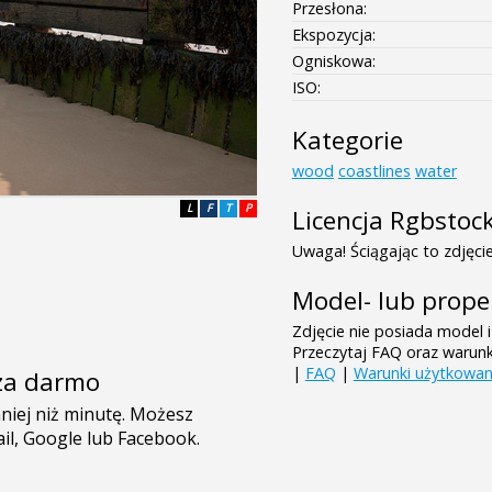
Przesłona:
Ekspozycja:
Ogniskowa:
ISO:
Kategorie
wood
coastlines
water
L
F
T
P
Licencja Rgbstoc
Uwaga! Ściągając to zdjęcie
Model- lub prope
Zdjęcie nie posiada model i
Przeczytaj FAQ oraz warun
|
FAQ
|
Warunki użytkowan
e za darmo