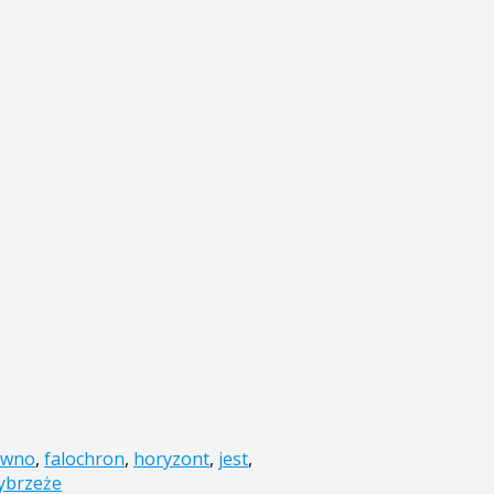
ewno
,
falochron
,
horyzont
,
jest
,
ybrzeże