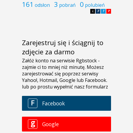
161
3
0
odsłon
pobrań
polubień
L
F
T
P
Zarejestruj się i ściągnij to
zdjęcie za darmo