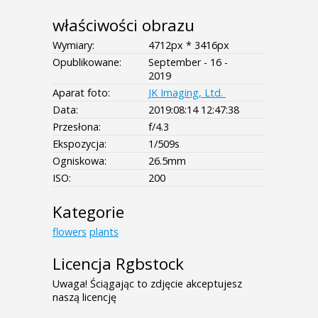
właściwości obrazu
Wymiary:
4712px * 3416px
Opublikowane:
September - 16 -
2019
Aparat foto:
JK Imaging, Ltd.
Data:
2019:08:14 12:47:38
Przesłona:
f/4.3
Ekspozycja:
1/509s
Ogniskowa:
26.5mm
ISO:
200
Kategorie
flowers
plants
Licencja Rgbstock
Uwaga! Ściągając to zdjęcie akceptujesz
naszą licencję