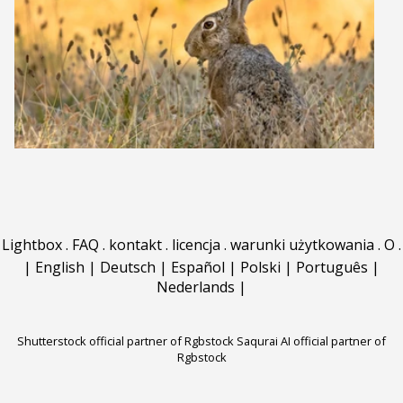
Lightbox
.
FAQ
.
kontakt
.
licencja
.
warunki użytkowania
.
O
.
|
English
|
Deutsch
|
Español
|
Polski
|
Português
|
Nederlands
|
Shutterstock official partner of Rgbstock
Saqurai AI official partner of
Rgbstock