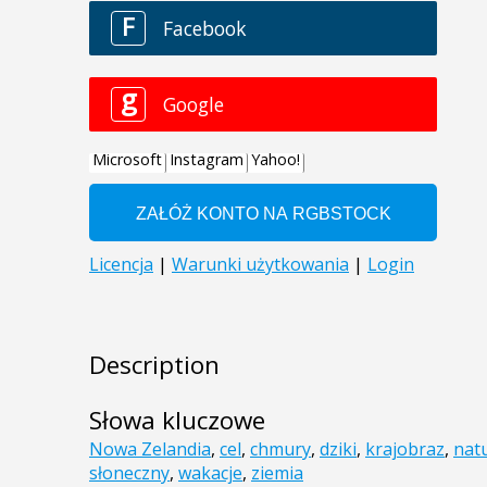
Description
Słowa kluczowe
Nowa Zelandia
,
cel
,
chmury
,
dziki
,
krajobraz
,
nat
słoneczny
,
wakacje
,
ziemia