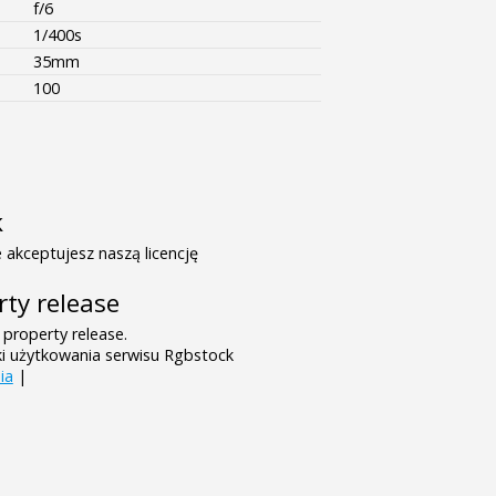
f/6
1/400s
35mm
100
k
 akceptujesz naszą licencję
rty release
 property release.
ki użytkowania serwisu Rgbstock
ia
|