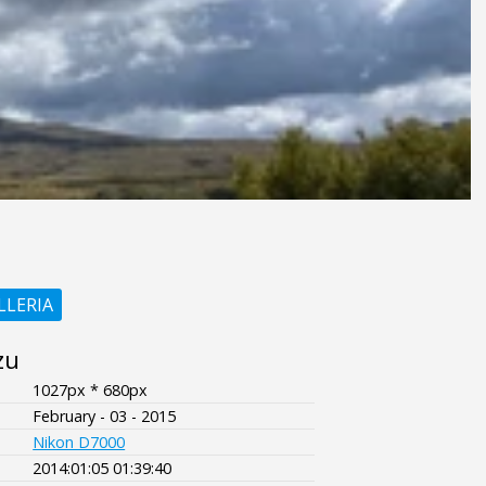
LLERIA
zu
1027px * 680px
February - 03 - 2015
Nikon D7000
2014:01:05 01:39:40