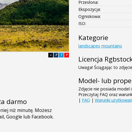
Przesłona:
Ekspozycja:
Ogniskowa:
ISO:
Kategorie
landscapes
mountains
L
F
T
P
Licencja Rgbstoc
Uwaga! Ściągając to zdjęcie
Model- lub prope
Zdjęcie nie posiada model i
Przeczytaj FAQ oraz warun
e za darmo
|
FAQ
|
Warunki użytkowan