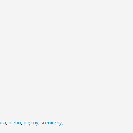
ura
,
niebo
,
piękny
,
sceniczny
,