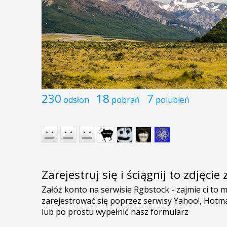
230
18
7
odsłon
pobrań
polubień
Zarejestruj się i ściągnij to zdjęci