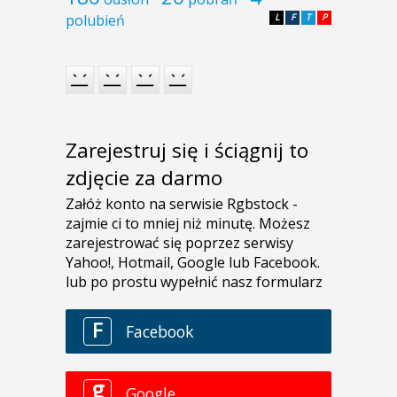
polubień
L
F
T
P
Zarejestruj się i ściągnij to
zdjęcie za darmo