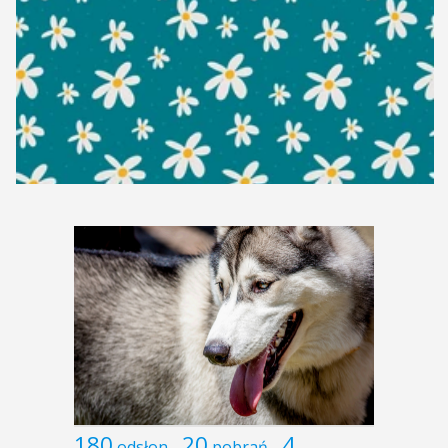
180
20
4
odsłon
pobrań