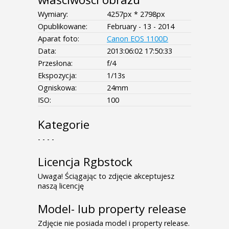
Wymiary:
4257px * 2798px
Opublikowane:
February - 13 - 2014
Aparat foto:
Canon EOS 1100D
Data:
2013:06:02 17:50:33
Przesłona:
f/4
Ekspozycja:
1/13s
Ogniskowa:
24mm
ISO:
100
Kategorie
- - - -
Licencja Rgbstock
Uwaga! Ściągając to zdjęcie akceptujesz
naszą licencję
Model- lub property release
Zdjęcie nie posiada model i property release.