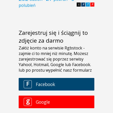
polubień
L
F
T
P
Zarejestruj się i ściągnij to
zdjęcie za darmo