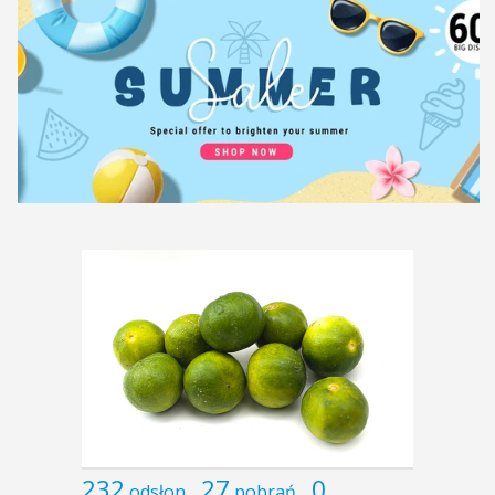
232
27
0
odsłon
pobrań