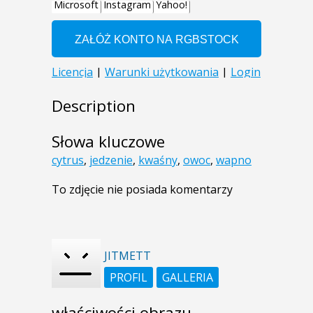
Description
Słowa kluczowe
cytrus
,
jedzenie
,
kwaśny
,
owoc
,
wapno
To zdjęcie nie posiada komentarzy
JITMETT
PROFIL
GALLERIA
właściwości obrazu