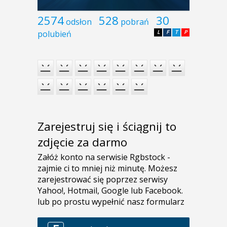
2574
528
30
odsłon
pobrań
polubień
L
F
T
P
Zarejestruj się i ściągnij to
zdjęcie za darmo