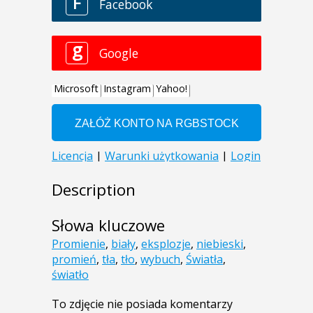
Description
Słowa kluczowe
Promienie
,
biały
,
eksplozje
,
niebieski
,
promień
,
tła
,
tło
,
wybuch
,
Światła
,
światło
To zdjęcie nie posiada komentarzy