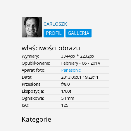
CARLOSZK
PROFIL
GALLERIA
właściwości obrazu
Wymiary:
3344px * 2232px
Opublikowane:
February - 06 - 2014
Aparat foto:
Panasonic
Data:
2013:06:01 19:29:11
Przesłona:
f/8.0
Ekspozycja:
1/60s
Ogniskowa:
5.1mm
ISO:
125
Kategorie
- - - -