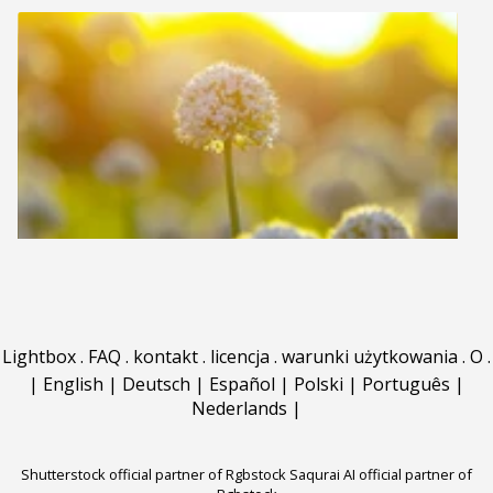
Lightbox
.
FAQ
.
kontakt
.
licencja
.
warunki użytkowania
.
O
.
|
English
|
Deutsch
|
Español
|
Polski
|
Português
|
Nederlands
|
Shutterstock official partner of Rgbstock
Saqurai AI official partner of