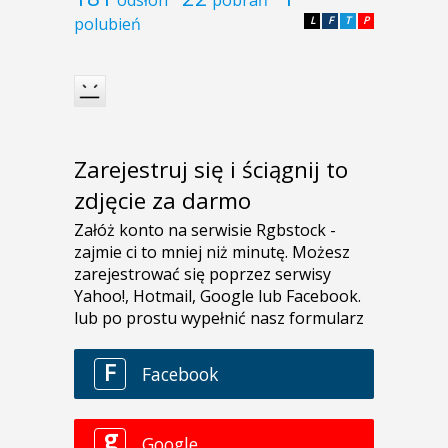
polubień
L
F
T
P
Zarejestruj się i ściągnij to
zdjęcie za darmo