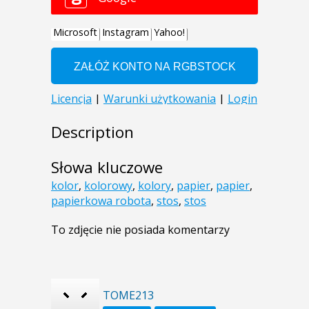
Description
Słowa kluczowe
kolor
,
kolorowy
,
kolory
,
papier
,
papier
,
papierkowa robota
,
stos
,
stos
To zdjęcie nie posiada komentarzy
TOME213