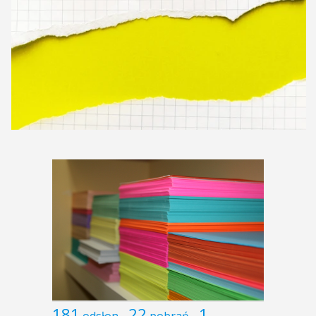
181
22
1
odsłon
pobrań