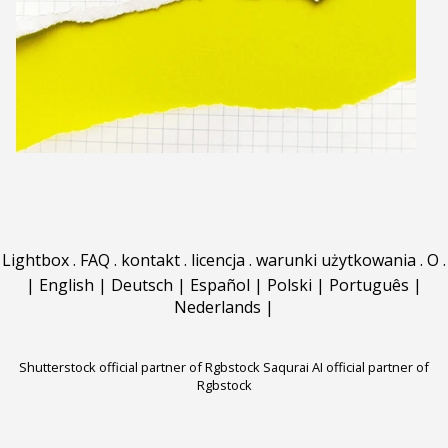
Lightbox
.
FAQ
.
kontakt
.
licencja
.
warunki użytkowania
.
O
.
|
English
|
Deutsch
|
Español
|
Polski
|
Português
|
Nederlands
|
Shutterstock official partner of Rgbstock
Saqurai AI official partner of
Rgbstock