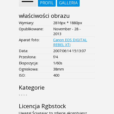
PROFIL
GALLERIA
właściwości obrazu
Wymiary:
2816px * 1880px
Opublikowane:
November - 28 -
2013
Aparat foto:
Canon EOS DIGITAL
REBEL XTi
Data:
2007:06:14 15:13:07
Przesłona:
f/4
Ekspozycja:
1/60s
Ogniskowa:
38mm
ISO:
400
Kategorie
- - - -
Licencja Rgbstock
Uwaga! Ściągając to zdjęcie akceptujesz