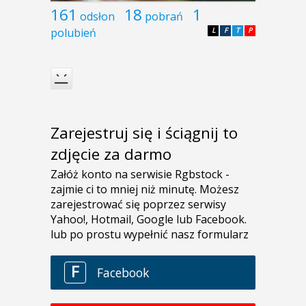
161
18
1
odsłon
pobrań
polubień
L
F
T
P
Zarejestruj się i ściągnij to
zdjęcie za darmo