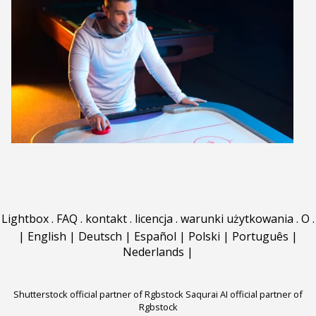
Lightbox
.
FAQ
.
kontakt
.
licencja
.
warunki użytkowania
.
O
.
|
English
|
Deutsch
|
Español
|
Polski
|
Português
|
Nederlands
|
Shutterstock official partner of Rgbstock
Saqurai AI official partner of
Rgbstock