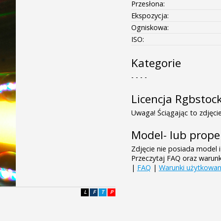
Przesłona:
Ekspozycja:
Ogniskowa:
ISO:
Kategorie
- - - -
Licencja Rgbstoc
Uwaga! Ściągając to zdjęcie
Model- lub prope
Zdjęcie nie posiada model i
Przeczytaj FAQ oraz warun
|
FAQ
|
Warunki użytkowan
L
F
T
P