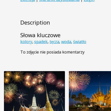
Description
Słowa kluczowe
kolory
,
spadek
,
tęcza
,
woda
,
światło
To zdjęcie nie posiada komentarzy