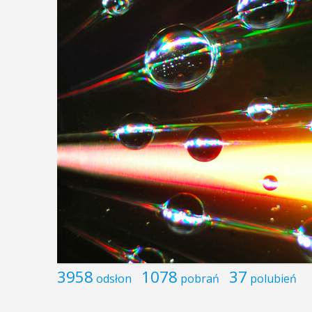
3958
1078
37
odsłon
pobrań
polubień