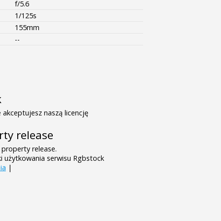
f/5.6
1/125s
155mm
--
k
 akceptujesz naszą licencję
rty release
 property release.
ki użytkowania serwisu Rgbstock
ia
|