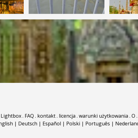
Lightbox
.
FAQ
.
kontakt
.
licencja
.
warunki użytkowania
.
O
.
nglish
|
Deutsch
|
Español
|
Polski
|
Português
|
Nederlan