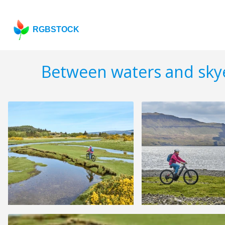
RGBSTOCK
Between waters and sky