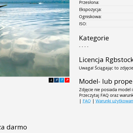
Przesłona:
Ekspozycja:
Ogniskowa:
ISO:
Kategorie
- - - -
Licencja Rgbstoc
Uwaga! Ściągając to zdjęcie
Model- lub prope
L
F
T
P
Zdjęcie nie posiada model i
Przeczytaj FAQ oraz warun
|
FAQ
|
Warunki użytkowan
e za darmo