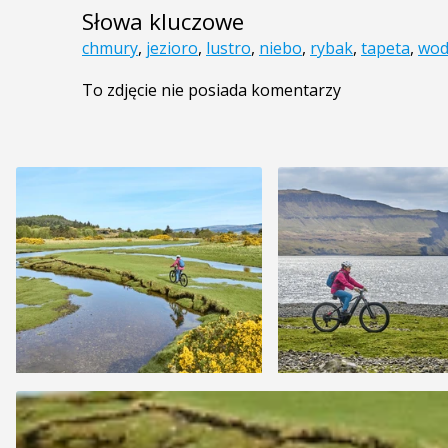
Słowa kluczowe
chmury
,
jezioro
,
lustro
,
niebo
,
rybak
,
tapeta
,
wod
To zdjęcie nie posiada komentarzy