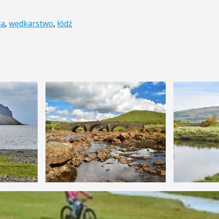
a
,
wędkarstwo
,
łódź