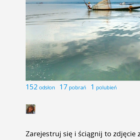
152
17
1
odsłon
pobrań
polubień
Zarejestruj się i ściągnij to zdjęci