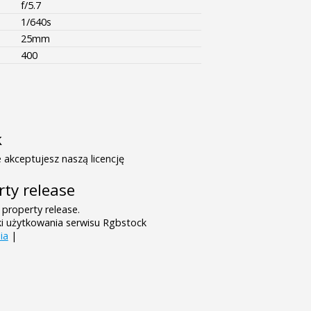
f/5.7
1/640s
25mm
400
k
 akceptujesz naszą licencję
rty release
 property release.
ki użytkowania serwisu Rgbstock
ia
|