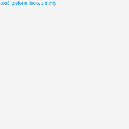
stość
,
zielone liście
,
zielony
,