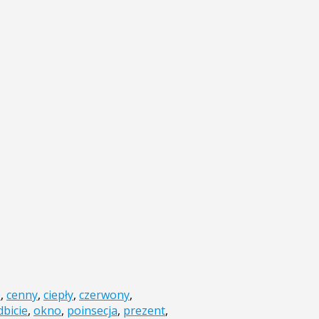
e
,
cenny
,
ciepły
,
czerwony
,
dbicie
,
okno
,
poinsecja
,
prezent
,