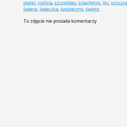
płatki
,
roślina
,
szczęśliwy
,
szlachetny
,
tło
,
uroczy
świece
,
świeczka
,
świąteczny
,
święto
To zdjęcie nie posiada komentarzy