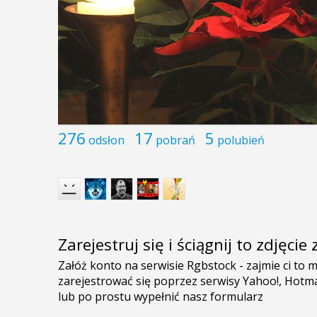
276
17
5
odsłon
pobrań
polubień
Zarejestruj się i ściągnij to zdjęci