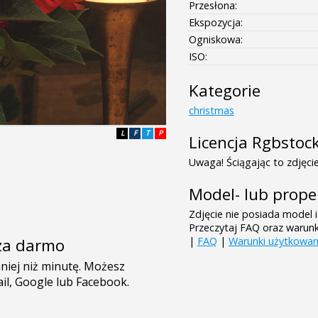
Przesłona:
Ekspozycja:
Ogniskowa:
ISO:
Kategorie
christmas
L
F
T
P
Licencja Rgbstoc
Uwaga! Ściągając to zdjęcie
Model- lub prope
Zdjęcie nie posiada model i
Przeczytaj FAQ oraz warun
|
FAQ
|
Warunki użytkowan
e za darmo