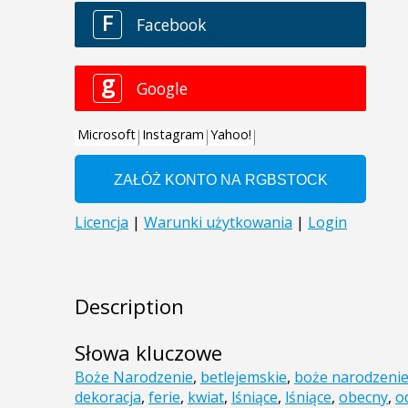
Description
Słowa kluczowe
Boże Narodzenie
,
betlejemskie
,
boże narodzeni
dekoracja
,
ferie
,
kwiat
,
lśniące
,
lśniące
,
obecny
,
o