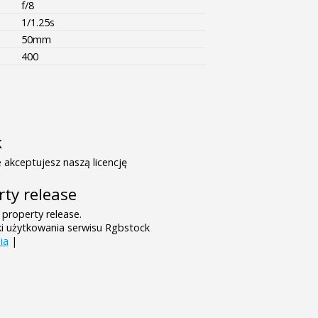
f/8
1/1.25s
50mm
400
k
 akceptujesz naszą licencję
rty release
 property release.
ki użytkowania serwisu Rgbstock
ia
|