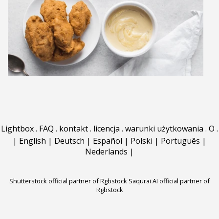
Lightbox
.
FAQ
.
kontakt
.
licencja
.
warunki użytkowania
.
O
.
|
English
|
Deutsch
|
Español
|
Polski
|
Português
|
Nederlands
|
Shutterstock official partner of Rgbstock
Saqurai AI official partner of
Rgbstock