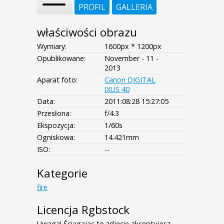
PROFIL
GALLERIA
właściwości obrazu
Wymiary:
1600px * 1200px
Opublikowane:
November - 11 -
2013
Aparat foto:
Canon DIGITAL
IXUS 40
Data:
2011:08:28 15:27:05
Przesłona:
f/4.3
Ekspozycja:
1/60s
Ogniskowa:
14.421mm
ISO:
--
Kategorie
fire
Licencja Rgbstock
Uwaga! Ściągając to zdjęcie akceptujesz