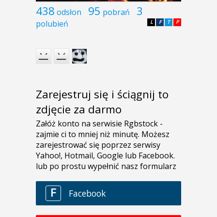
438
95
3
odsłon
pobrań
polubień
L
F
T
P
Zarejestruj się i ściągnij to
zdjęcie za darmo