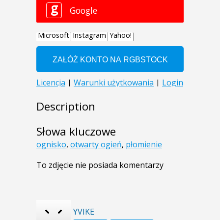
Description
Słowa kluczowe
ognisko
,
otwarty ogień
,
płomienie
To zdjęcie nie posiada komentarzy
YVIKE