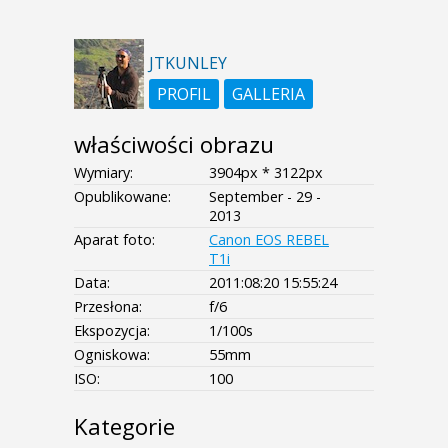
JTKUNLEY
PROFIL
GALLERIA
właściwości obrazu
Wymiary:
3904px * 3122px
Opublikowane:
September - 29 -
2013
Aparat foto:
Canon EOS REBEL
T1i
Data:
2011:08:20 15:55:24
Przesłona:
f/6
Ekspozycja:
1/100s
Ogniskowa:
55mm
ISO:
100
Kategorie