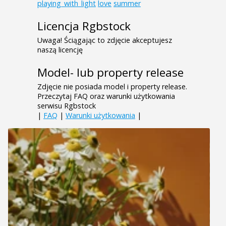
playing_with_light
love
summer
Licencja Rgbstock
Uwaga! Ściągając to zdjęcie akceptujesz
naszą licencję
Model- lub property release
Zdjęcie nie posiada model i property release.
Przeczytaj FAQ oraz warunki użytkowania
serwisu Rgbstock
|
FAQ
|
Warunki użytkowania
|