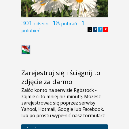
301
18
1
odsłon
pobrań
polubień
L
F
T
P
Zarejestruj się i ściągnij to
zdjęcie za darmo