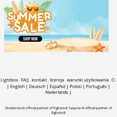
Lightbox
.
FAQ
.
kontakt
.
licencja
.
warunki użytkowania
.
O
.
|
English
|
Deutsch
|
Español
|
Polski
|
Português
|
Nederlands
|
Shutterstock official partner of Rgbstock
Saqurai AI official partner of
Rgbstock