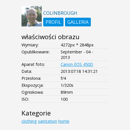
COLINBROUGH
PROFIL
GALLERIA
właściwości obrazu
Wymiary:
4272px * 2848px
Opublikowane:
September - 04 -
2013
Aparat foto:
Canon EOS 450D
Data:
2013:07:18 14:31:21
Przesłona:
f/4
Ekspozycja:
1/320s
Ogniskowa:
89mm
ISO:
100
Kategorie
clothing
sanitation
home