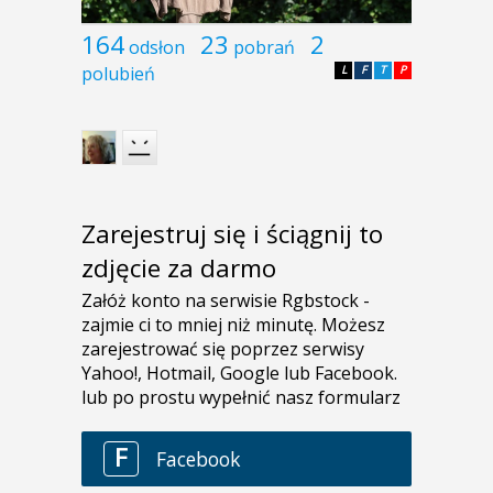
164
23
2
odsłon
pobrań
polubień
L
F
T
P
Zarejestruj się i ściągnij to
zdjęcie za darmo