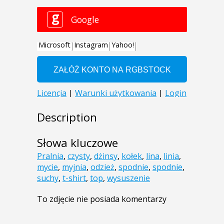
Description
Słowa kluczowe
Pralnia
,
czysty
,
dżinsy
,
kołek
,
lina
,
linia
,
mycie
,
myjnia
,
odzież
,
spodnie
,
spodnie
,
suchy
,
t-shirt
,
top
,
wysuszenie
To zdjęcie nie posiada komentarzy