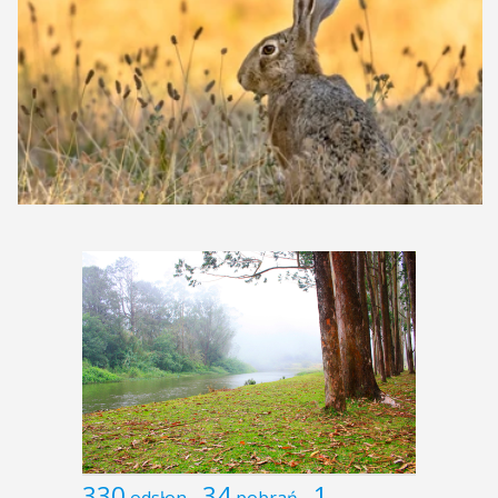
330
34
1
odsłon
pobrań