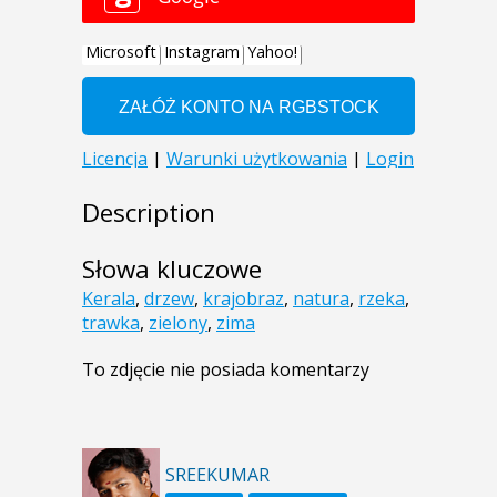
Description
Słowa kluczowe
Kerala
,
drzew
,
krajobraz
,
natura
,
rzeka
,
trawka
,
zielony
,
zima
To zdjęcie nie posiada komentarzy
SREEKUMAR