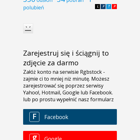
polubień
L
F
T
P
Zarejestruj się i ściągnij to
zdjęcie za darmo