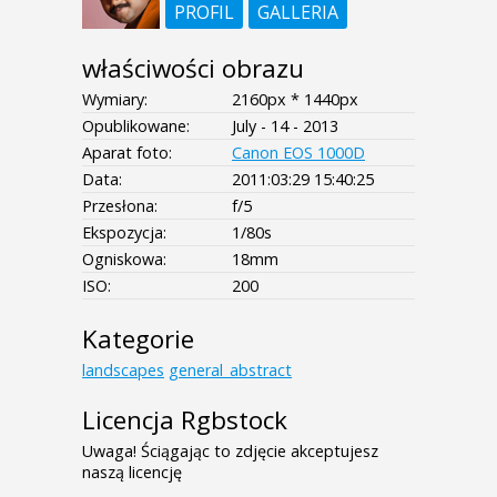
PROFIL
GALLERIA
właściwości obrazu
Wymiary:
2160px * 1440px
Opublikowane:
July - 14 - 2013
Aparat foto:
Canon EOS 1000D
Data:
2011:03:29 15:40:25
Przesłona:
f/5
Ekspozycja:
1/80s
Ogniskowa:
18mm
ISO:
200
Kategorie
landscapes
general_abstract
Licencja Rgbstock
Uwaga! Ściągając to zdjęcie akceptujesz
naszą licencję