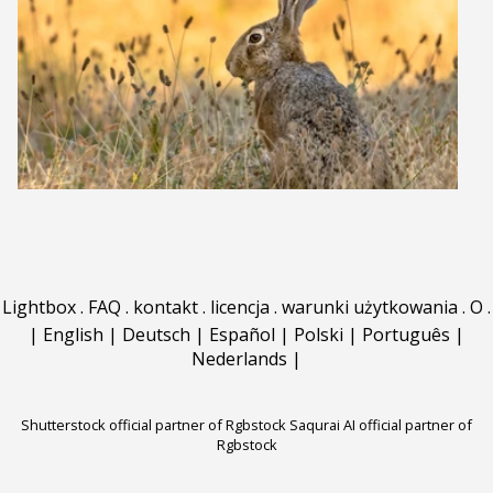
Lightbox
.
FAQ
.
kontakt
.
licencja
.
warunki użytkowania
.
O
.
|
English
|
Deutsch
|
Español
|
Polski
|
Português
|
Nederlands
|
Shutterstock official partner of Rgbstock
Saqurai AI official partner of
Rgbstock