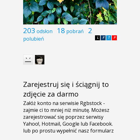
203
18
2
odsłon
pobrań
polubień
L
F
T
P
Zarejestruj się i ściągnij to
zdjęcie za darmo