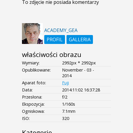
To zdjęcie nie posiada komentarzy
ACADEMY_GEA
PROFIL
GALLERIA
właściwości obrazu
Wymiary:
2992px * 2992px
Opublikowane:
November - 03 -
2014
Aparat foto:
Fuji
Data:
2014:11:02 16:37:28
Przesłona:
f/2
Ekspozycja:
1/160s
Ogniskowa:
7.1mm
ISO:
320
Kategorie