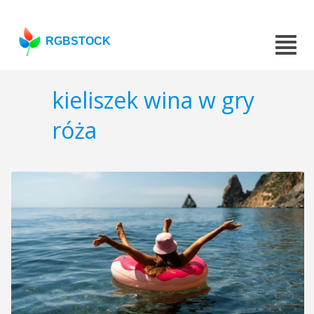
RGBSTOCK
kieliszek wina w gry
róża