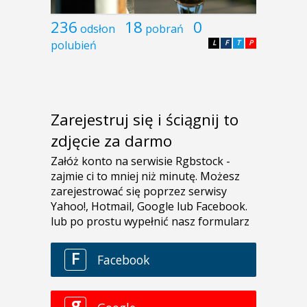
236
18
0
odsłon
pobrań
polubień
L
F
T
P
Zarejestruj się i ściągnij to
zdjęcie za darmo