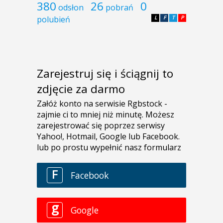
380
26
0
odsłon
pobrań
polubień
L
F
T
P
Zarejestruj się i ściągnij to
zdjęcie za darmo