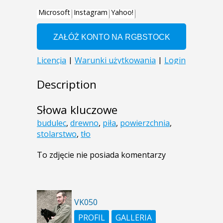
Description
Słowa kluczowe
budulec
,
drewno
,
piła
,
powierzchnia
,
stolarstwo
,
tło
To zdjęcie nie posiada komentarzy
VK050
PROFIL
GALLERIA