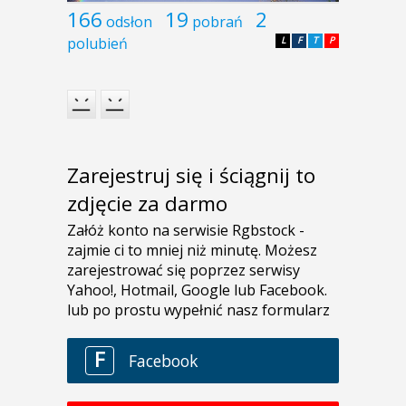
166
19
2
odsłon
pobrań
polubień
L
F
T
P
Zarejestruj się i ściągnij to
zdjęcie za darmo