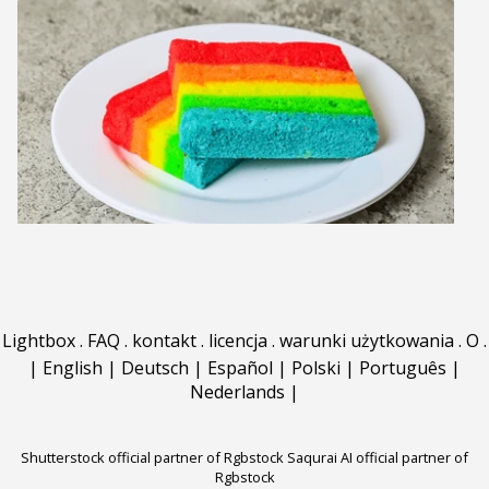
Lightbox
.
FAQ
.
kontakt
.
licencja
.
warunki użytkowania
.
O
.
|
English
|
Deutsch
|
Español
|
Polski
|
Português
|
Nederlands
|
Shutterstock official partner of Rgbstock
Saqurai AI official partner of
Rgbstock