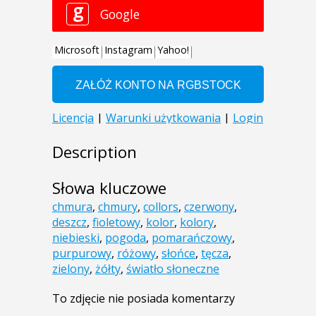
Description
Słowa kluczowe
chmura
,
chmury
,
collors
,
czerwony
,
deszcz
,
fioletowy
,
kolor
,
kolory
,
niebieski
,
pogoda
,
pomarańczowy
,
purpurowy
,
różowy
,
słońce
,
tęcza
,
zielony
,
żółty
,
światło słoneczne
To zdjęcie nie posiada komentarzy