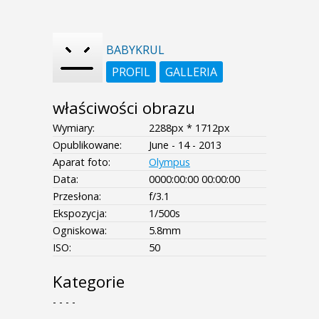
BABYKRUL
PROFIL
GALLERIA
właściwości obrazu
Wymiary:
2288px * 1712px
Opublikowane:
June - 14 - 2013
Aparat foto:
Olympus
Data:
0000:00:00 00:00:00
Przesłona:
f/3.1
Ekspozycja:
1/500s
Ogniskowa:
5.8mm
ISO:
50
Kategorie
- - - -