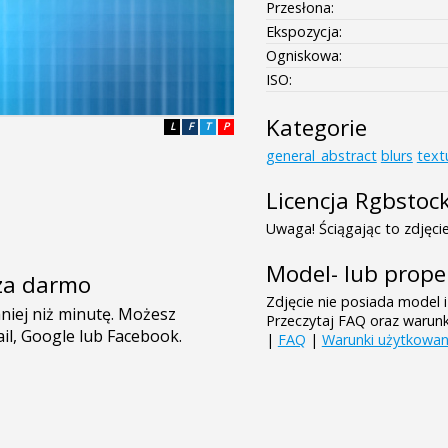
Przesłona:
Ekspozycja:
Ogniskowa:
ISO:
Kategorie
L
F
T
P
general_abstract
blurs
text
Licencja Rgbstoc
Uwaga! Ściągając to zdjęcie
Model- lub prope
e za darmo
Zdjęcie nie posiada model i
Przeczytaj FAQ oraz warun
|
FAQ
|
Warunki użytkowan