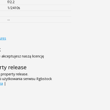
f/2.2
1/2410s
--
ures
k
 akceptujesz naszą licencję
rty release
 property release.
ki użytkowania serwisu Rgbstock
ia
|