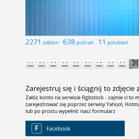
2271
638
11
odsłon
pobrań
polubień
Zarejestruj się i ściągnij to zdjęci