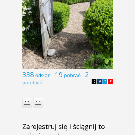
338
19
2
odsłon
pobrań
polubień
L
F
T
P
Zarejestruj się i ściągnij to