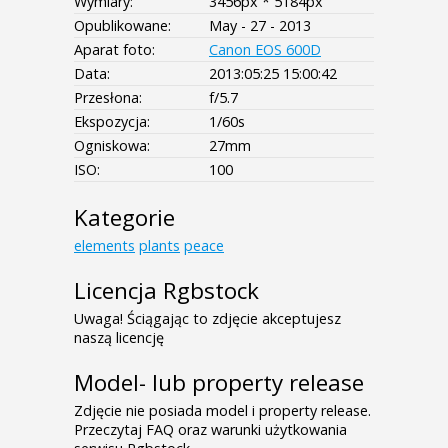
Wymiary:
3456px * 5184px
Opublikowane:
May - 27 - 2013
Aparat foto:
Canon EOS 600D
Data:
2013:05:25 15:00:42
Przesłona:
f/5.7
Ekspozycja:
1/60s
Ogniskowa:
27mm
ISO:
100
Kategorie
elements
plants
peace
Licencja Rgbstock
Uwaga! Ściągając to zdjęcie akceptujesz
naszą licencję
Model- lub property release
Zdjęcie nie posiada model i property release.
Przeczytaj FAQ oraz warunki użytkowania