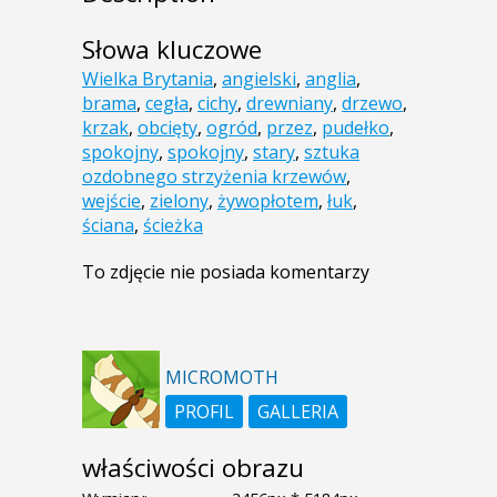
Słowa kluczowe
Wielka Brytania
,
angielski
,
anglia
,
brama
,
cegła
,
cichy
,
drewniany
,
drzewo
,
krzak
,
obcięty
,
ogród
,
przez
,
pudełko
,
spokojny
,
spokojny
,
stary
,
sztuka
ozdobnego strzyżenia krzewów
,
wejście
,
zielony
,
żywopłotem
,
łuk
,
ściana
,
ścieżka
To zdjęcie nie posiada komentarzy
MICROMOTH
PROFIL
GALLERIA
właściwości obrazu