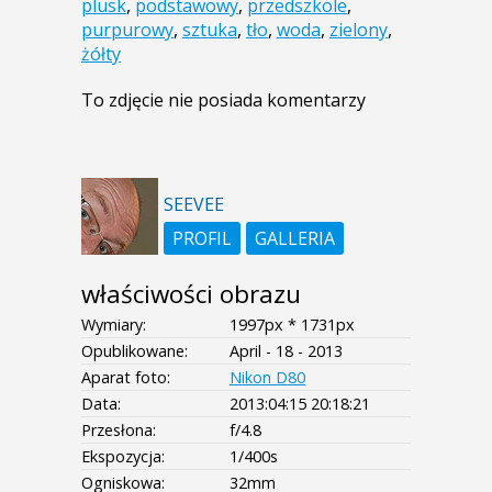
plusk
,
podstawowy
,
przedszkole
,
purpurowy
,
sztuka
,
tło
,
woda
,
zielony
,
żółty
To zdjęcie nie posiada komentarzy
SEEVEE
PROFIL
GALLERIA
właściwości obrazu
Wymiary:
1997px * 1731px
Opublikowane:
April - 18 - 2013
Aparat foto:
Nikon D80
Data:
2013:04:15 20:18:21
Przesłona:
f/4.8
Ekspozycja:
1/400s
Ogniskowa:
32mm