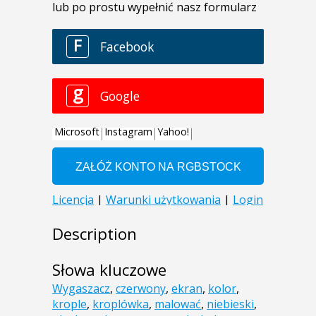
Description
Słowa kluczowe
Wygaszacz
,
czerwony
,
ekran
,
kolor
,
krople
,
kroplówka
,
malować
,
niebieski
,