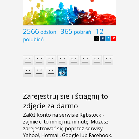
2566
365
12
odsłon
pobrań
polubień
L
F
T
P
Zarejestruj się i ściągnij to
zdjęcie za darmo