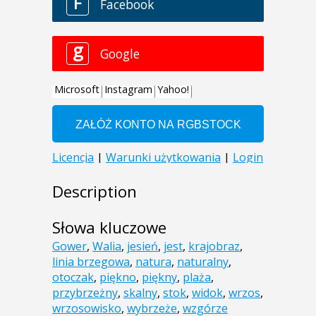
Description
Słowa kluczowe
Gower
,
Walia
,
jesień
,
jest
,
krajobraz
,
linia brzegowa
,
natura
,
naturalny
,
otoczak
,
piękno
,
piękny
,
plaża
,
przybrzeżny
,
skalny
,
stok
,
widok
,
wrzos
,
wrzosowisko
,
wybrzeże
,
wzgórze