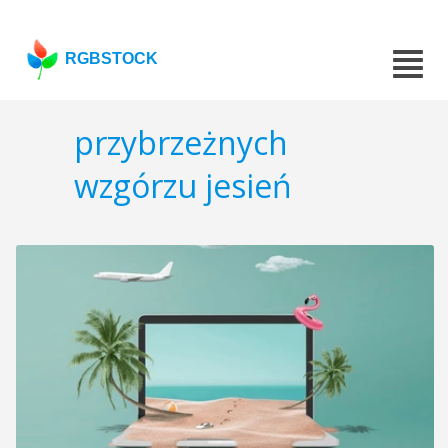
RGBSTOCK
przybrzeżnych
wzgórzu jesień