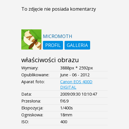
To zdjęcie nie posiada komentarzy
MICROMOTH
PROFIL
GALLERIA
właściwości obrazu
Wymiary:
3888px * 2592px
Opublikowane:
June - 06 - 2012
Aparat foto:
Canon EOS 400D
DIGITAL
Data:
2009:09:30 10:10:47
Przesłona:
f/6.9
Ekspozycja:
1/400s
Ogniskowa:
18mm
ISO:
400