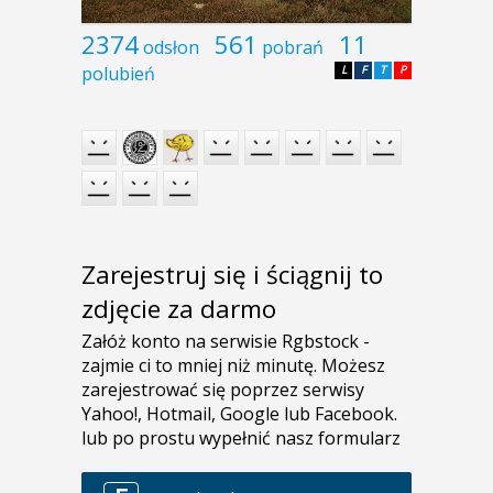
2374
561
11
odsłon
pobrań
polubień
L
F
T
P
Zarejestruj się i ściągnij to
zdjęcie za darmo