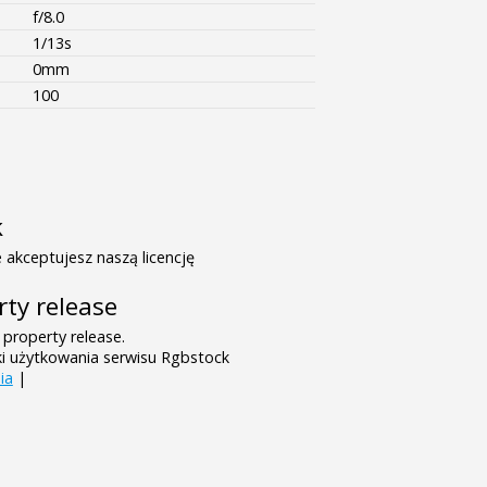
f/8.0
1/13s
0mm
100
k
 akceptujesz naszą licencję
rty release
 property release.
ki użytkowania serwisu Rgbstock
ia
|