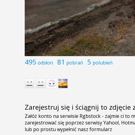
495
81
5
odsłon
pobrań
polubień
Zarejestruj się i ściągnij to zdjęci