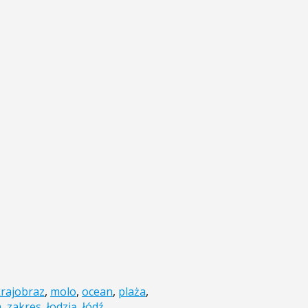
krajobraz
,
molo
,
ocean
,
plaża
,
a
,
zakres
,
łodzią
,
łódź