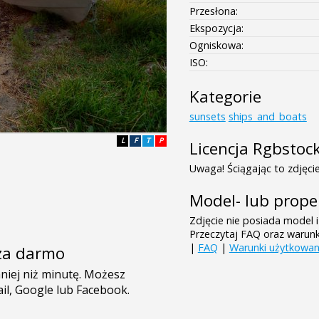
Przesłona:
Ekspozycja:
Ogniskowa:
ISO:
Kategorie
sunsets
ships_and_boats
L
F
T
P
Licencja Rgbstoc
Uwaga! Ściągając to zdjęcie
Model- lub prope
Zdjęcie nie posiada model i
Przeczytaj FAQ oraz warun
|
FAQ
|
Warunki użytkowan
e za darmo