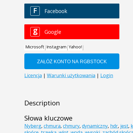
Description
Słowa kluczowe
Nyberg
,
chmura
,
chmury
,
dynamiczny
,
hdr
,
jest
,
słońce
,
trawka
,
wlot
,
woda
,
wysoki
,
zachód słońc