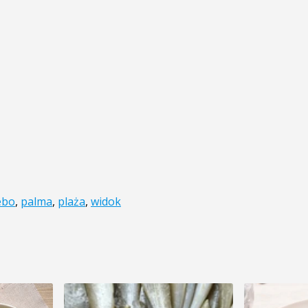
ebo
,
palma
,
plaża
,
widok