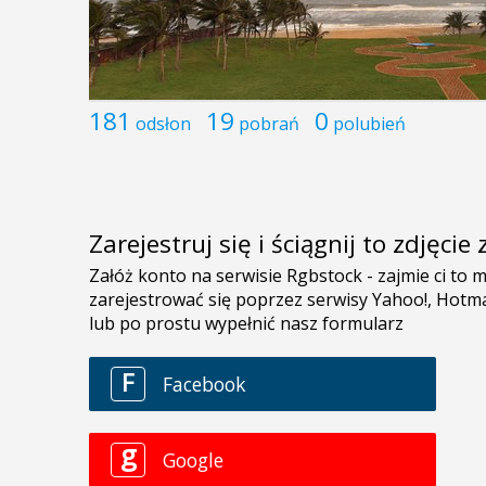
181
19
0
odsłon
pobrań
polubień
Zarejestruj się i ściągnij to zdjęci