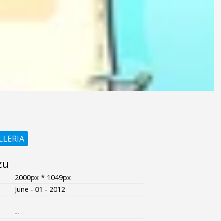
LLERIA
zu
2000px * 1049px
June - 01 - 2012
--