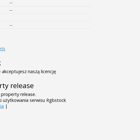
--
--
--
ets
k
 akceptujesz naszą licencję
rty release
 property release.
ki użytkowania serwisu Rgbstock
ia
|