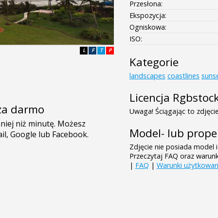
Przesłona:
Ekspozycja:
Ogniskowa:
ISO:
L
F
T
P
Kategorie
landscapes
coastlines
suns
Licencja Rgbstoc
e za darmo
Uwaga! Ściągając to zdjęcie
Model- lub prope
Zdjęcie nie posiada model i
Przeczytaj FAQ oraz warun
|
FAQ
|
Warunki użytkowan