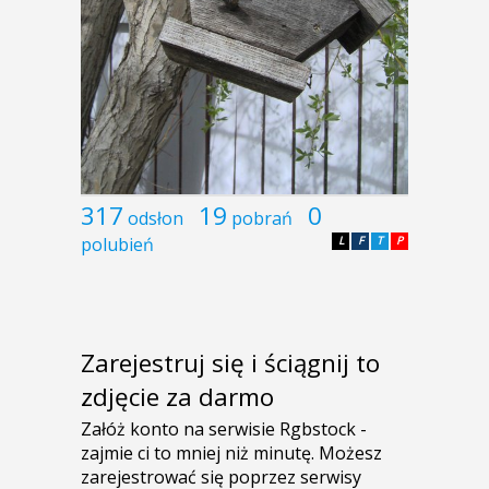
317
19
0
odsłon
pobrań
polubień
L
F
T
P
Zarejestruj się i ściągnij to
zdjęcie za darmo