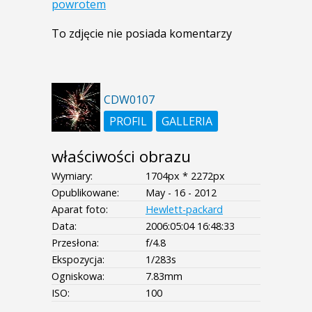
powrotem
To zdjęcie nie posiada komentarzy
CDW0107
PROFIL
GALLERIA
właściwości obrazu
Wymiary:
1704px * 2272px
Opublikowane:
May - 16 - 2012
Aparat foto:
Hewlett-packard
Data:
2006:05:04 16:48:33
Przesłona:
f/4.8
Ekspozycja:
1/283s
Ogniskowa:
7.83mm
ISO:
100