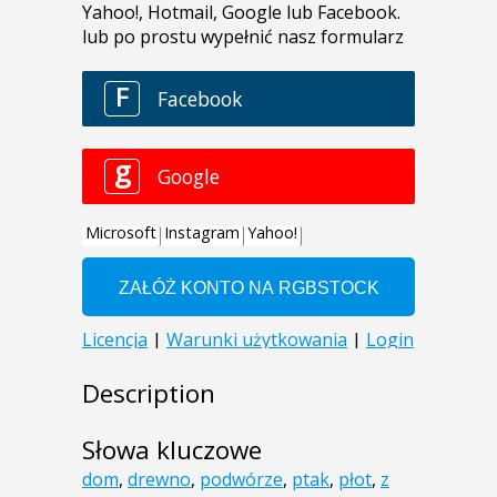
Description
Słowa kluczowe
dom
,
drewno
,
podwórze
,
ptak
,
płot
,
z