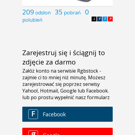
209
35
0
odsłon
pobrań
polubień
L
F
T
P
Zarejestruj się i ściągnij to
zdjęcie za darmo