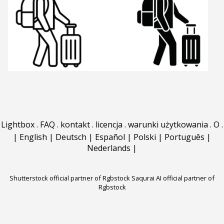
Lightbox
.
FAQ
.
kontakt
.
licencja
.
warunki użytkowania
.
O
.
|
English
|
Deutsch
|
Español
|
Polski
|
Português
|
Nederlands
|
Shutterstock official partner of Rgbstock
Saqurai AI official partner of
Rgbstock