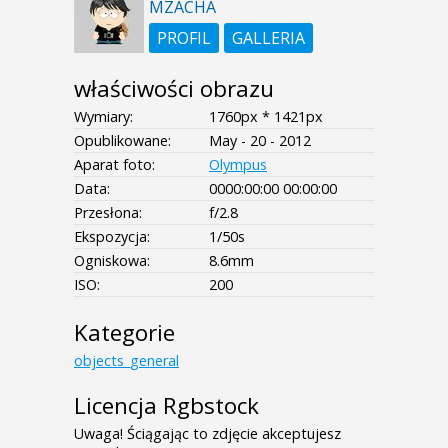
MZACHA
PROFIL
GALLERIA
właściwości obrazu
Wymiary:
1760px * 1421px
Opublikowane:
May - 20 - 2012
Aparat foto:
Olympus
Data:
0000:00:00 00:00:00
Przesłona:
f/2.8
Ekspozycja:
1/50s
Ogniskowa:
8.6mm
ISO:
200
Kategorie
objects_general
Licencja Rgbstock
Uwaga! Ściągając to zdjęcie akceptujesz