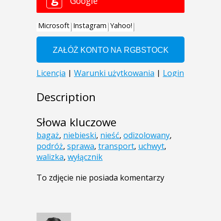
Description
Słowa kluczowe
bagaż
,
niebieski
,
nieść
,
odizolowany
,
podróż
,
sprawa
,
transport
,
uchwyt
,
walizka
,
wyłącznik
To zdjęcie nie posiada komentarzy