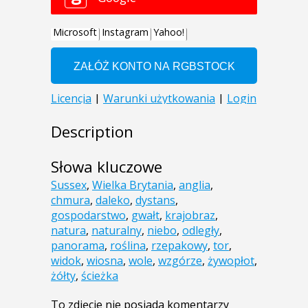
Description
Słowa kluczowe
Sussex
,
Wielka Brytania
,
anglia
,
chmura
,
daleko
,
dystans
,
gospodarstwo
,
gwałt
,
krajobraz
,
natura
,
naturalny
,
niebo
,
odległy
,
panorama
,
roślina
,
rzepakowy
,
tor
,
widok
,
wiosna
,
wole
,
wzgórze
,
żywopłot
,
żółty
,
ścieżka
To zdjęcie nie posiada komentarzy