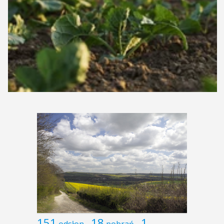
151
18
1
odsłon
pobrań