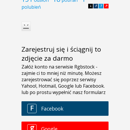
polubień
L
F
T
P
Zarejestruj się i ściągnij to
zdjęcie za darmo