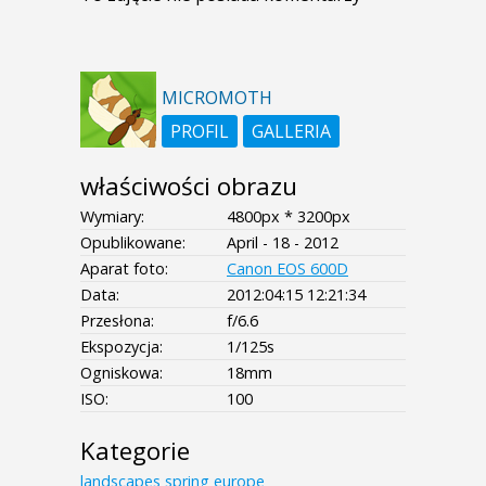
MICROMOTH
PROFIL
GALLERIA
właściwości obrazu
Wymiary:
4800px * 3200px
Opublikowane:
April - 18 - 2012
Aparat foto:
Canon EOS 600D
Data:
2012:04:15 12:21:34
Przesłona:
f/6.6
Ekspozycja:
1/125s
Ogniskowa:
18mm
ISO:
100
Kategorie
landscapes
spring
europe