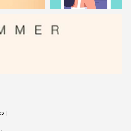
ds
|
ck