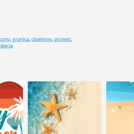
iczny
,
granica
,
obiektyw
,
projekt
,
zdjęcie