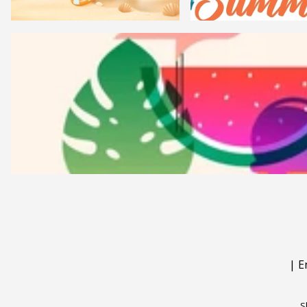
|
E
S