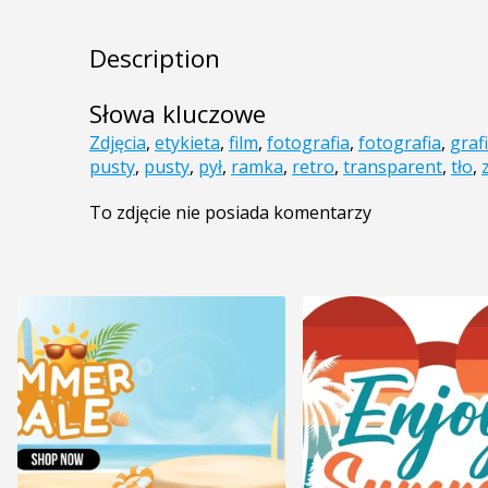
Description
Słowa kluczowe
Zdjęcia
,
etykieta
,
film
,
fotografia
,
fotografia
,
graf
pusty
,
pusty
,
pył
,
ramka
,
retro
,
transparent
,
tło
,
To zdjęcie nie posiada komentarzy