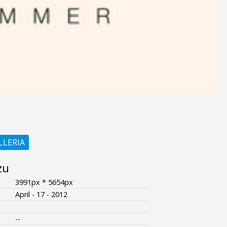
LLERIA
zu
3991px * 5654px
April - 17 - 2012
--