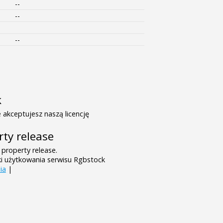
--
--
--
k
 akceptujesz naszą licencję
rty release
 property release.
ki użytkowania serwisu Rgbstock
ia
|