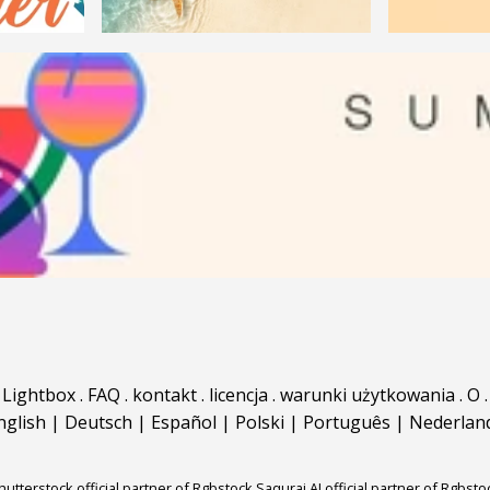
Lightbox
.
FAQ
.
kontakt
.
licencja
.
warunki użytkowania
.
O
.
nglish
|
Deutsch
|
Español
|
Polski
|
Português
|
Nederlan
hutterstock official partner of Rgbstock
Saqurai AI official partner of Rgbsto