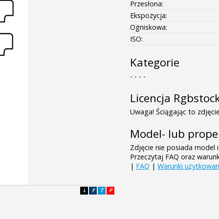
Przesłona:
Ekspozycja:
Ogniskowa:
ISO:
Kategorie
- - - -
Licencja Rgbstoc
Uwaga! Ściągając to zdjęcie
Model- lub prope
Zdjęcie nie posiada model i
Przeczytaj FAQ oraz warun
|
FAQ
|
Warunki użytkowan
L
F
T
P