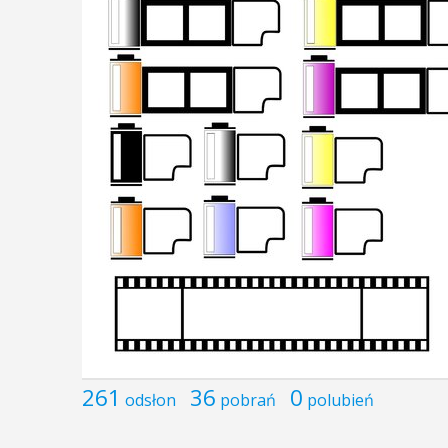
261
36
0
odsłon
pobrań
polubień