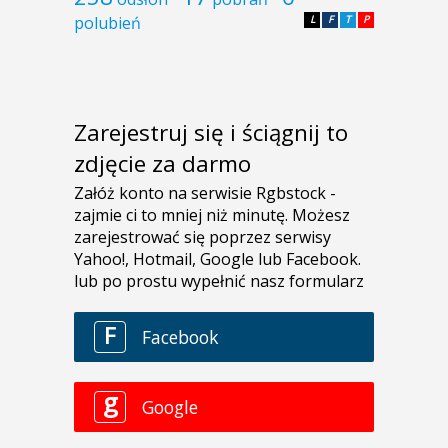
polubień
L
F
T
P
Zarejestruj się i ściągnij to
zdjęcie za darmo