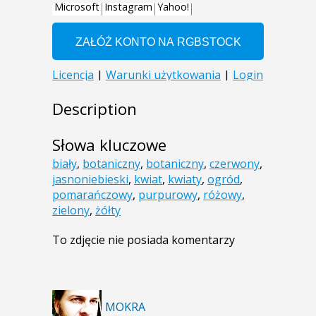
Description
Słowa kluczowe
biały
,
botaniczny
,
botaniczny
,
czerwony
,
jasnoniebieski
,
kwiat
,
kwiaty
,
ogród
,
pomarańczowy
,
purpurowy
,
różowy
,
zielony
,
żółty
To zdjęcie nie posiada komentarzy
MOKRA