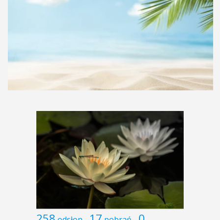
258
17
0
odsłon
pobrań