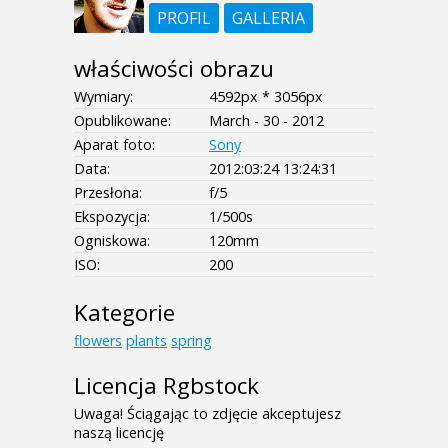
PROFIL
GALLERIA
właściwości obrazu
Wymiary:
4592px * 3056px
Opublikowane:
March - 30 - 2012
Aparat foto:
Sony
Data:
2012:03:24 13:24:31
Przesłona:
f/5
Ekspozycja:
1/500s
Ogniskowa:
120mm
ISO:
200
Kategorie
flowers
plants
spring
Licencja Rgbstock
Uwaga! Ściągając to zdjęcie akceptujesz
naszą licencję