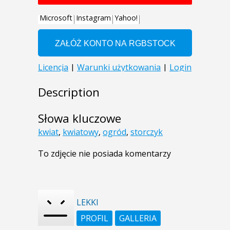
Description
Słowa kluczowe
kwiat
,
kwiatowy
,
ogród
,
storczyk
To zdjęcie nie posiada komentarzy
LEKKI
PROFIL
GALLERIA