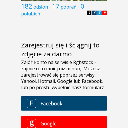
182
17
0
odsłon
pobrań
polubień
L
F
T
P
Zarejestruj się i ściągnij to
zdjęcie za darmo