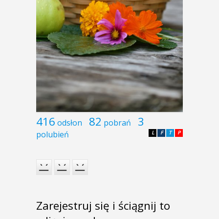
416
82
3
odsłon
pobrań
polubień
L
F
T
P
Zarejestruj się i ściągnij to