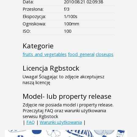
Data:
2010:08:21 02:09:38
Przesłona:
f/3
Ekspozycja:
1/100s
Ogniskowa:
100mm
ISO:
100
Kategorie
fruits_and_vegetables
food_general
closeups
Licencja Rgbstock
Uwaga! Ściągając to zdjęcie akceptujesz
naszą licencję
Model- lub property release
Zdjęcie nie posiada model i property release.
Przeczytaj FAQ oraz warunki użytkowania
serwisu Rgbstock
|
FAQ
|
Warunki użytkowania
|