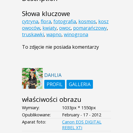
Słowa kluczowe
cytryna
,
flora
,
fotografia
,
kosmos
,
kosz
owoców
,
kwiaty
,
owoc
,
pomarańczowy
,
truskawki
,
wapno
,
winogrona
To zdjęcie nie posiada komentarzy
DAHLIA
PROFIL
GALLERIA
właściwości obrazu
Wymiary:
1033px * 1550px
Opublikowane:
February - 17 - 2012
Aparat foto:
Canon EOS DIGITAL
REBEL XTi