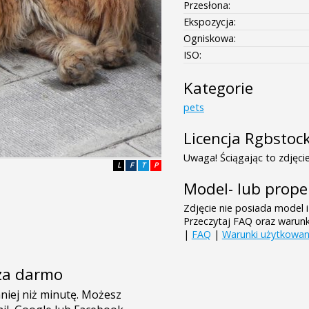
Przesłona:
Ekspozycja:
Ogniskowa:
ISO:
Kategorie
pets
Licencja Rgbstoc
Uwaga! Ściągając to zdjęcie
L
F
T
P
Model- lub prope
Zdjęcie nie posiada model i
Przeczytaj FAQ oraz warun
|
FAQ
|
Warunki użytkowan
e za darmo