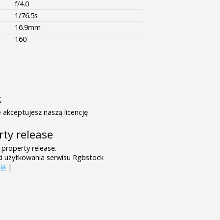
f/4.0
1/76.5s
16.9mm
160
k
 akceptujesz naszą licencję
rty release
 property release.
ki użytkowania serwisu Rgbstock
ia
|