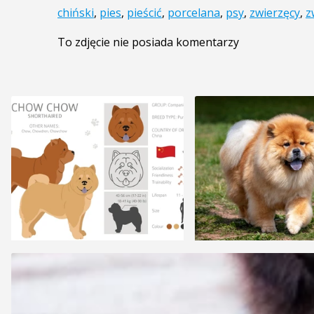
chiński
,
pies
,
pieścić
,
porcelana
,
psy
,
zwierzęcy
,
z
To zdjęcie nie posiada komentarzy