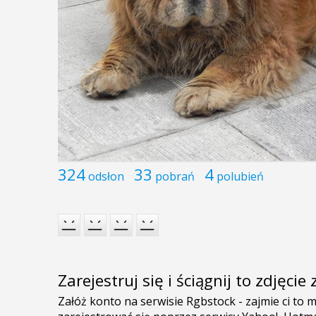
324
33
4
odsłon
pobrań
polubień
Zarejestruj się i ściągnij to zdjęci