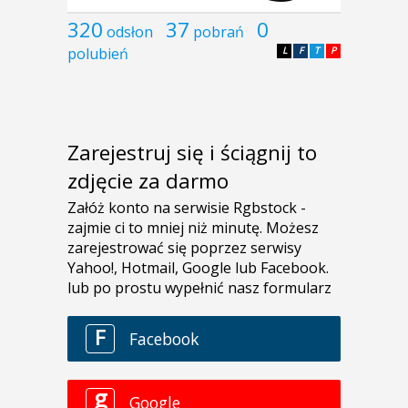
320
37
0
odsłon
pobrań
polubień
L
F
T
P
Zarejestruj się i ściągnij to
zdjęcie za darmo