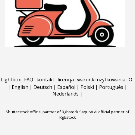
Lightbox
.
FAQ
.
kontakt
.
licencja
.
warunki użytkowania
.
O
.
|
English
|
Deutsch
|
Español
|
Polski
|
Português
|
Nederlands
|
Shutterstock official partner of Rgbstock
Saqurai AI official partner of
Rgbstock