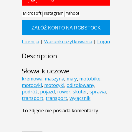
Description
Słowa kluczowe
kremowa
,
maszyna
,
mały
,
motobike
,
motocykl
,
motocykl
,
odizolowany
,
podróż
,
pojazd
,
rower
,
skuter
,
sprawa
,
transport
,
transport
,
wyłącznik
To zdjęcie nie posiada komentarzy