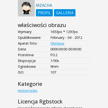
MZACHA
PROFIL
GALLERIA
właściwości obrazu
Wymiary:
1653px * 1297px
Opublikowane:
February - 04 - 2012
Aparat foto:
Olympus
Data:
0000:00:00 00:00:00
Przesłona:
f/3.2
Ekspozycja:
1/50s
Ogniskowa:
9mm
ISO:
107
Kategorie
motorcycles
Licencja Rgbstock