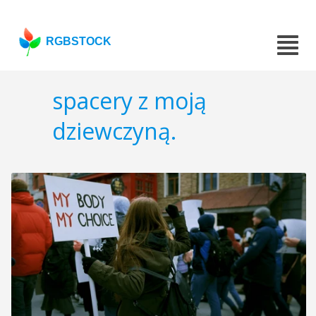
RGBSTOCK
spacery z moją
dziewczyną.