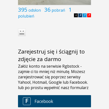
395
36
1
odsłon
pobrań
polubień
L
F
T
P
Zarejestruj się i ściągnij to
zdjęcie za darmo