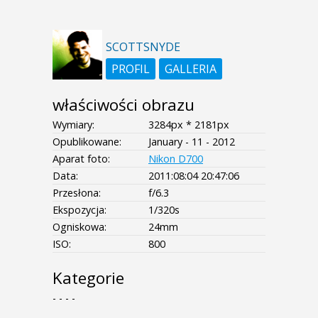
SCOTTSNYDE
PROFIL
GALLERIA
właściwości obrazu
Wymiary:
3284px * 2181px
Opublikowane:
January - 11 - 2012
Aparat foto:
Nikon D700
Data:
2011:08:04 20:47:06
Przesłona:
f/6.3
Ekspozycja:
1/320s
Ogniskowa:
24mm
ISO:
800
Kategorie
- - - -