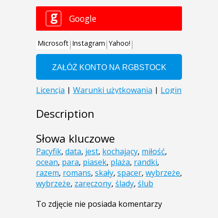
Description
Słowa kluczowe
Pacyfik
,
data
,
jest
,
kochający
,
miłość
,
ocean
,
para
,
piasek
,
plaża
,
randki
,
razem
,
romans
,
skały
,
spacer
,
wybrzeże
,
wybrzeże
,
zaręczony
,
ślady
,
ślub
To zdjęcie nie posiada komentarzy