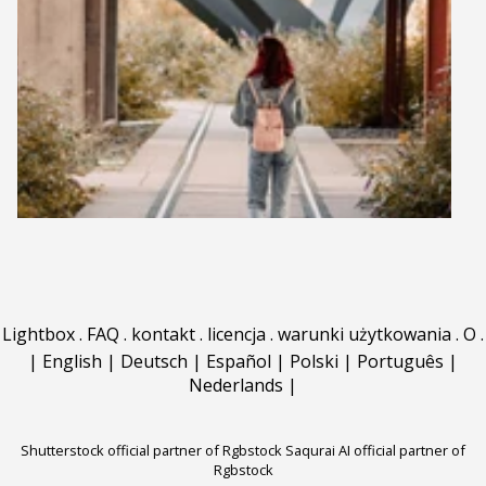
Lightbox
.
FAQ
.
kontakt
.
licencja
.
warunki użytkowania
.
O
.
|
English
|
Deutsch
|
Español
|
Polski
|
Português
|
Nederlands
|
Shutterstock official partner of Rgbstock
Saqurai AI official partner of
Rgbstock