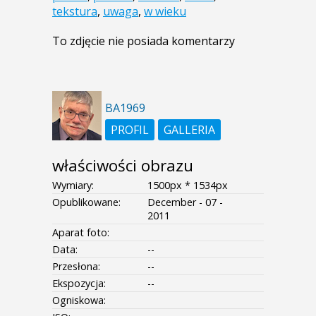
tekstura
,
uwaga
,
w wieku
To zdjęcie nie posiada komentarzy
BA1969
PROFIL
GALLERIA
właściwości obrazu
Wymiary:
1500px * 1534px
Opublikowane:
December - 07 -
2011
Aparat foto:
Data:
--
Przesłona:
--
Ekspozycja:
--
Ogniskowa: