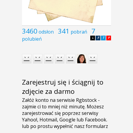
3460
341
7
odsłon
pobrań
polubień
L
F
T
P
Zarejestruj się i ściągnij to
zdjęcie za darmo