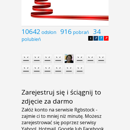
10642
916
34
odsłon
pobrań
polubień
L
F
T
P
Zarejestruj się i ściągnij to
zdjęcie za darmo