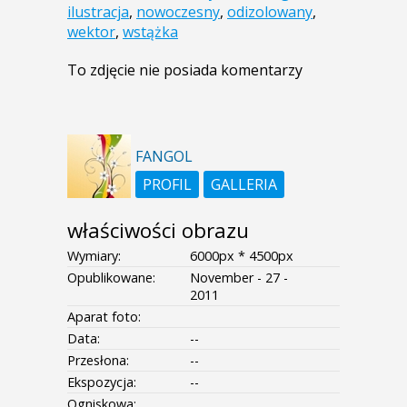
ilustracja
,
nowoczesny
,
odizolowany
,
wektor
,
wstążka
To zdjęcie nie posiada komentarzy
FANGOL
PROFIL
GALLERIA
właściwości obrazu
Wymiary:
6000px * 4500px
Opublikowane:
November - 27 -
2011
Aparat foto:
Data:
--
Przesłona:
--
Ekspozycja:
--
Ogniskowa: