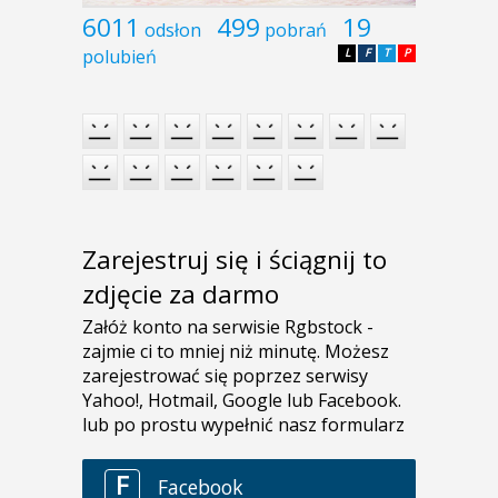
6011
499
19
odsłon
pobrań
polubień
L
F
T
P
Zarejestruj się i ściągnij to
zdjęcie za darmo