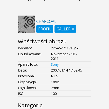
CHARCOAL
PROFIL
GALLERIA
właściwości obrazu
Wymiary:
2264px * 1716px
Opublikowane:
November - 16 -
2011
Aparat foto:
Sony
Data:
2007:01:14 17:02:45
Przesłona:
f/3.5
Ekspozycja:
1/80s
Ogniskowa:
7mm
ISO:
100
Kategorie