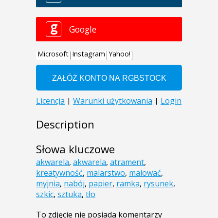
Description
Słowa kluczowe
akwarela
,
akwarela
,
atrament
,
kreatywność
,
malarstwo
,
malować
,
myjnia
,
nabój
,
papier
,
ramka
,
rysunek
,
szkic
,
sztuka
,
tło
To zdjęcie nie posiada komentarzy